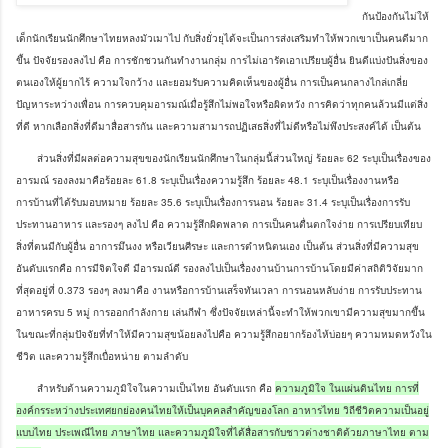
กันป้องกันไม่ให้
เด็กนักเรียนนักศึกษาไทยหลงมัวเมาไป กับสิ่งยั่วยุได้จะเป็นการส่งเสริมทำให้พวกเขาเป็นคนดีมาก
ขึ้น ปัจจัยรองลงไป คือ การชักชวนกันทำงานกลุ่ม การไม่เอารัดเอาเปรียบผู้อื่น ยินดีแบ่งปันสิ่งของ
ตนเองให้ผู้ยากไร้ ความใจกว้าง และยอมรับความคิดเห็นของผู้อื่น การเป็นคนกลางไกล่เกลี่ย
ปัญหาระหว่างเพื่อน การควบคุมอารมณ์เมื่อรู้สึกไม่พอใจหรือผิดหวัง การคิดว่าทุกคนล้วนมีแต่สิ่ง
ที่ดี หากเลือกสิ่งที่ดีมาสื่อสารกัน และความสามารถปฏิเสธสิ่งที่ไม่ดีหรือไม่พึงประสงค์ได้ เป็นต้น
ส่วนสิ่งที่มีผลต่อความสุขของนักเรียนนักศึกษาในกลุ่มนี้ส่วนใหญ่ ร้อยละ 62 ระบุเป็นเรื่องของ
อารมณ์ รองลงมาคือร้อยละ 61.8 ระบุเป็นเรื่องความรู้สึก ร้อยละ 48.1 ระบุเป็นเรื่องงานหรือ
การบ้านที่ได้รับมอบหมาย ร้อยละ 35.6 ระบุเป็นเรื่องการนอน ร้อยละ 31.4 ระบุเป็นเรื่องการรับ
ประทานอาหาร และรองๆ ลงไป คือ ความรู้สึกผิดพลาด การเป็นคนตื่นตกใจง่าย การเปรียบเทียบ
สิ่งที่ตนมีกับผู้อื่น อาการมึนงง หรือเวียนศีรษะ และการตำหนิตนเอง เป็นต้น ส่วนสิ่งที่มีความสุข
อันดับแรกคือ การมีจิตใจดี มีอารมณ์ดี รองลงไปเป็นเรื่องงานบ้านการบ้านโดยมีค่าสถิติวิจัยมาก
ที่สุดอยู่ที่ 0.373 รองๆ ลงมาคือ งานหรือการบ้านเสร็จทันเวลา การนอนหลับง่าย การรับประทาน
อาหารครบ 5 หมู่ การออกกำลังกาย เล่นกีฬา ซึ่งปัจจัยเหล่านี้จะทำให้พวกเขามีความสุขมากขึ้น
ในขณะที่กลุ่มปัจจัยที่ทำให้มีความสุขน้อยลงไปคือ ความรู้สึกอยากร้องไห้บ่อยๆ ความหมดหวังใน
ชีวิต และความรู้สึกเบื่อหน่าย ตามลำดับ
สำหรับด้านความภูมิใจในความเป็นไทย อันดับแรก คือ
ความภูมิใจ ในแผ่นดินไทย การที่
องค์กรระหว่างประเทศยกย่องคนไทยให้เป็นบุคคลสำคัญของโลก อาหารไทย วิถีชีวิตความเป็นอยู่
แบบไทย ประเพณีไทย ภาษาไทย และความภูมิใจที่ได้สื่อสารกับชาวต่างชาติด้วยภาษาไทย ตาม