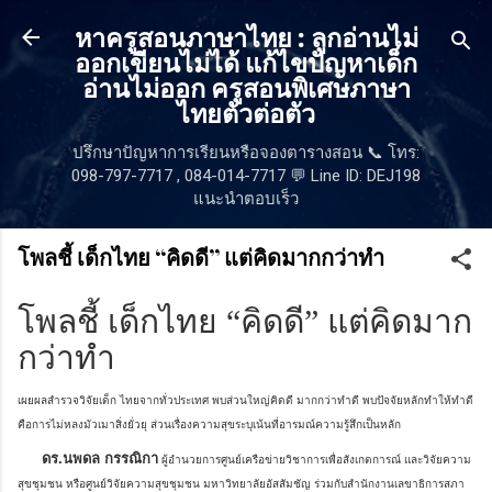
ข้ามไปที่เนื้อหาหลัก
หาครูสอนภาษาไทย : ลูกอ่านไม่
ออกเขียนไม่ได้ แก้ไขปัญหาเด็ก
อ่านไม่ออก ครูสอนพิเศษภาษา
ไทยตัวต่อตัว
ปรึกษาปัญหาการเรียนหรือจองตารางสอน 📞 โทร:
098-797-7717 , 084-014-7717 💬 Line ID: DEJ198
แนะนำตอบเร็ว
โพลชี้ เด็กไทย “คิดดี” แต่คิดมากกว่าทำ
โพลชี้ เด็กไทย “คิดดี” แต่คิดมาก
กว่าทำ
เผยผลสำรวจวิจัยเด็ก ไทยจากทั่วประเทศ พบส่วนใหญ่คิดดี มากกว่าทำดี พบปัจจัยหลักทำให้ทำดี
คือการไม่หลงมัวเมาสิ่งยั่วยุ ส่วนเรื่องความสุขระบุเน้นที่อารมณ์ความรู้สึกเป็นหลัก
ดร.นพดล กรรณิกา
ผู้อำนวยการศูนย์เครือข่ายวิชาการเพื่อสังเกตการณ์ และวิจัยความ
สุขชุมชน หรือศูนย์วิจัยความสุขชุมชน มหาวิทยาลัยอัสสัมชัญ ร่วมกับสำนักงานเลขาธิการสภา