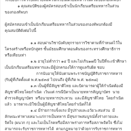
๑ คุณสมบัติของผู้สมัครสอบเข้าเป็นนักเรียนเตรียมทหารในส่วน
ของกองทัพบก
ผู้สมัครสอบเข้าเป็นนักเรียนเตรียมทหารในส่วนของกองทัพบกต้องมี
คุณสมบัติดังต่อไปนี้
๑.๑ สอบผ่านวิชาบังคับทุกรายการวิชาตามที่กำหนดไว้ใน
โครงสร้างหรือหบักสูตร ซั้นมัธยมศึกษาตอนต้นของกระทรวงศึกษาธิการ
หรือเทียบเท่า
๑.๒ อายุไม่ต่ำกว่า ๑๔ ปี และไม่เกิน๑๗ปี ในปีที่จะเข้าศึกษา
เป็นนักเรียนเตรียมทหารและมีผู้ปกครองให้การดูแลรับผิด ชอบ
การนับอายุให้นับตามพระราชบัญญัติรับราชการทหาร
(รับผู้ที่เกิดตั้งแต่ พ.ศ.๒๕๓๕ ไปจนถึง ผู้ที่เกิด พ.ศ. ๒๕๓๘)
๑.๓ เป็นผู้ที่มีสัญชาติไทย และบิดามารดาผู้ให้กำเนิดต้องมี
สัญชาติไทยโดยกำเนิด เว้นแต่ กรณีบิดาเป็นนายทหารสัญญาบัตร นาย
ตำรวจสัญญาบัตร หรือนายทหารประทวน และมีสัญชาติไทย โดยกำเนิด
แล้ว มารดาจะมิใช่เป็นผู้มีสัญชาติไทยโดยกำเนิดก็ได้
๑.๔ มีร่ายการแข็งแรง มีรูปร่างและอวัยวะสมส่วน มี
ลักษณะท่าทางเหมาะแก่การเป็นทหาร มีสุขภาพสมบูรณ์ทั้งร่างกายและ
จิตใจ (ผนวก ก) และไม่เป็นโรคหรือมีสภาพร่างการหรือสภาพจิตใจ ซึ่งไม่
สามารถจะรับราชการทหารได้ ตามกฎหมายว่าด้วยการรับราชการทหาร