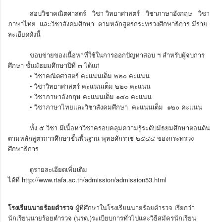
สอบวิชาคณิตศาสตร์ วิชา วิทยาศาสตร์ วิชาภาษาอังกฤษ วิชา
ภาษาไทย และวิชาสังคมศึกษา ตามหลักสูตรกระทรวงศึกษาธิการ มีราย
ละเอียดดังนี้
ขอบข่ายของเนื้อหาที่ใช้ในการออกปัญหาสอบ ฯ สำหรับผู้จบการ
ศึกษา ชั้นมัธยมศึกษาปีที่ ๓ ได้แก่
• วิชาคณิตศาสตร์ คะแนนเต็ม ๒๒๐ คะแนน
• วิชาวิทยาศาสตร์ คะแนนเต็ม ๒๒๐ คะแนน
• วิชาภาษาอังกฤษ คะแนนเต็ม ๑๔๐ คะแนน
• วิชาภาษาไทยและวิชาสังคมศึกษา คะแนนเต็ม ๑๒๐ คะแนน
ทั้ง ๕ วิชา มีเนื้อหาวิชาครอบคลุมความรู้ระดับมัธยมศึกษาตอนต้น
ตามหลักสูตรการศึกษาขั้นพื้นฐาน พุทธศักราช ๒๕๔๔ ของกระทรวง
ศึกษาธิการ
ดูรายละเอียดเพิ่มเติม
ได้ที่
http://www.rtafa.ac.th/admission/admission53.html
โรงเรียนนายร้อยตำรวจ
ผู้ที่ศึกษาในโรงเรียนนายร้อยตำรวจ เรียกว่า
นักเรียนนายร้อยตำรวจ (นรต.)
ระเบียบการทั่วไปและวิธีสมัครนักเรียน