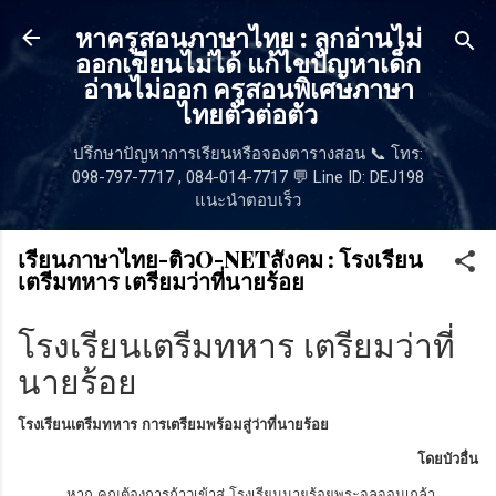
ข้ามไปที่เนื้อหาหลัก
หาครูสอนภาษาไทย : ลูกอ่านไม่
ออกเขียนไม่ได้ แก้ไขปัญหาเด็ก
อ่านไม่ออก ครูสอนพิเศษภาษา
ไทยตัวต่อตัว
ปรึกษาปัญหาการเรียนหรือจองตารางสอน 📞 โทร:
098-797-7717 , 084-014-7717 💬 Line ID: DEJ198
แนะนำตอบเร็ว
เรียนภาษาไทย-ติวO-NETสังคม : โรงเรียน
เตรีมทหาร เตรียมว่าที่นายร้อย
โรงเรียนเตรีมทหาร เตรียมว่าที่
นายร้อย
โรงเรียนเตรีมทหาร การเตรียมพร้อมสู่ว่าที่นายร้อย
โดยบัวอื่น
หาก คุณต้องการก้าวเข้าสู่ โรงเรียนนายร้อยพระจุลจอมเกล้า