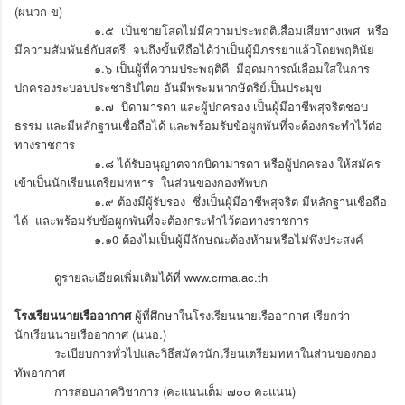
(ผนวก ข)
๑.๕ เป็นชายโสดไม่มีความประพฤติเสื่อมเสียทางเพศ หรือ
มีความสัมพันธ์กับสตรี จนถึงขั้นที่ถือได้ว่าเป็นผู้มีภรรยาแล้วโดยพฤตินัย
๑.๖ เป็นผู้ที่ความประพฤติดี มีอุดมการณ์เลื่อมใสในการ
ปกครองระบอบประชาธิปไตย อันมีพระมหากษัตริย์เป็นประมุข
๑.๗ บิดามารดา และผู้ปกครอง เป็นผู้มีอาชีพสุจริตชอบ
ธรรม และมีหลักฐานเชื่อถือได้ และพร้อมรับข้อผูกพันที่จะต้องกระทำไว้ต่อ
ทางราชการ
๑.๘ ได้รับอนุญาตจากบิดามารดา หรือผู้ปกครอง ให้สมัคร
เข้าเป็นนักเรียนเตรียมทหาร ในส่วนของกองทัพบก
๑.๙ ต้องมีผู้รับรอง ซึ่งเป็นผู้มีอาชีพสุจริต มีหลักฐานเชื่อถือ
ได้ และพร้อมรับข้อผูกพันที่จะต้องกระทำไว้ต่อทางราชการ
๑.๑0 ต้องไม่เป็นผู้มีลักษณะต้องห้ามหรือไม่พึงประสงค์
ดูรายละเอียดเพิ่มเติมได้ที่ www.crma.ac.th
โรงเรียนนายเรืออากาศ
ผู้ที่ศึกษาในโรงเรียนนายเรืออากาศ เรียกว่า
นักเรียนนายเรืออากาศ (นนอ.)
ระเบียบการทั่วไปและวิธีสมัครนักเรียนเตรียมทหาในส่วนของกอง
ทัพอากาศ
การสอบภาควิชาการ (คะแนนเต็ม ๗๐๐ คะแนน)