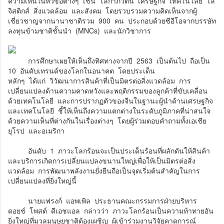
ความเห็นในหัวข้อต่างๆ เช่น โลกาภิวัตน์ เศรษฐกิจ เทคโนโลยี โล
จิสติกส์ สิ่งแวดล้อม และสังคม โดยรวบรวมความคิดเห็นจากผู้
เชี่ยวชาญจากนานาชาติรวม 900 คน ประกอบด้วยซีอีโอจากบรรษัท
ลงทุนข้ามชาติชั้นนำ (MNCs) และนักวิชาการ
การศึกษาเผยให้เห็นถึงทิศทางจากปี 2563 เป็นต้นไป ถือเป็น
10 อันดับเทรนด์ของโลกในอนาคต โดยประเด็น
หลักๆ ได้แก่ วิวัฒนาการสินค้าที่เป็นมิตรต่อสิ่งแวดล้อม การ
เปลี่ยนแปลงด้านความคาดหวังและพฤติกรรมของลูกค้าที่ขับเคลื่อน
ด้วยเทคโนโลยี และการปรากฏตัวของจีนในฐานะผู้นำด้านเศรษฐกิจ
และเทคโนโลยี ชี้ให้เห็นถึงความแตกต่างในระดับภูมิภาคที่น่าสนใจ
ด้วยความเห็นที่ต่างกันในเรื่องต่างๆ โดยผู้ร่วมตอบคำถามทั้งเอเชีย
ยุโรป และอเมริกา
อันดับ 1 ภาวะโลกร้อนจะเป็นประเด็นร้อนที่ผลักดันให้สินค้า
และบริการเกิดการเปลี่ยนแปลงขนานใหญ่เพื่อให้เป็นมิตรต่อสิ่ง
แวดล้อม การพัฒนาพลังงานยั่งยืนถือเป็นจุดเริ่มต้นสำคัญในการ
เปลี่ยนแปลงที่ยิ่งใหญ่นี้
นายแฟรงก์ แอพเพิล ประธานคณะกรรมการฝ่ายบริหาร
ดอยช์ โพสต์ ดีเอชแอล กล่าวว่า ภาวะโลกร้อนเป็นความท้าทายอัน
ยิ่งใหญ่ที่มวลมนุษยชาติต้องเผชิญ ผู้เข้าร่วมงานวิจัยคาดการณ์