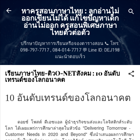
ข้ามไปที่เนื้อหาหลัก
หาครูสอนภาษาไทย : ลูกอ่านไม่
ออกเขียนไม่ได้ แก้ไขปัญหาเด็ก
อ่านไม่ออก ครูสอนพิเศษภาษา
ไทยตัวต่อตัว
ปรึกษาปัญหาการเรียนหรือจองตารางสอน 📞 โทร:
098-797-7717 , 084-014-7717 💬 Line ID: DEJ198
แนะนำตอบเร็ว
เรียนภาษาไทย-ติวO-NETสังคม : 10 อันดับ
เทรนด์ของโลกอนาคต
10 อันดับเทรนด์ของโลกอนาคต
ดอยช์ โพสต์ ดีเอชแอล ผู้นำธุรกิจขนส่งและโลจิสติกส์ระดับ
โลก ได้เผยแพร่การศึกษาล่าสุดในหัวข้อ "Delivering Tomorrow -
Customer Needs in 2020 and Beyond" ซึ่งนำเสนอผลการศึกษา