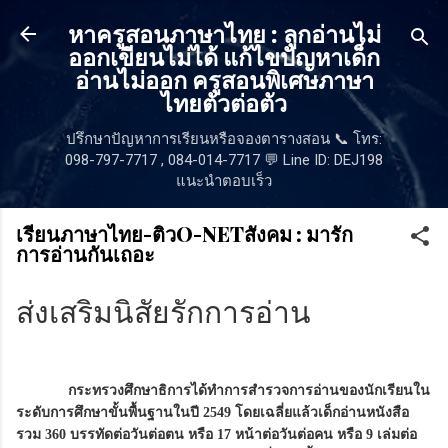
ข้ามไปที่เนื้อหาหลัก
หาครูสอนภาษาไทย : ลูกอ่านไม่
ออกเขียนไม่ได้ แก้ไขปัญหาเด็ก
อ่านไม่ออก ครูสอนพิเศษภาษา
ไทยตัวต่อตัว
ปรึกษาปัญหาการเรียนหรือจองตารางสอน 📞 โทร:
098-797-7717 , 084-014-7717 💬 Line ID: DEJ198
แนะนำตอบเร็ว
เรียนภาษาไทย-ติวO-NETสังคม : มารัก
การอ่านกันเถอะ
ส่งเสริมนิสัยรักการอ่าน
กระทรวงศึกษาธิการได้ทำการสำรวจการอ่านของนักเรียนใน
ระดับการศึกษาขั้นพื้นฐานในปี 2549 โดยเฉลี่ยแล้วเด็กอ่านหนังสือ
รวม 360 บรรทัดต่อวันต่อตน หรือ 17 หน้าต่อวันต่อคน หรือ 9 เล่มต่อ