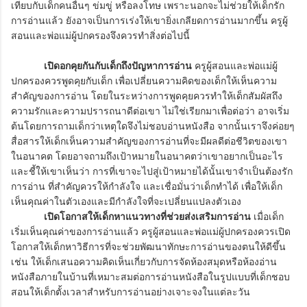
เทียบกับเด็กคนอื่นๆ ข่มขู่ หรือลงโทษ เพราะนอกจะไม่ช่วยให้เด็กรัก
การอ่านแล้ว ยังอาจเป็นการเร่งให้เขายิ่งเกลียดการอ่านมากขึ้น ครูผู้
สอนและพ่อแม่ผู้ปกครองจึงควรทำสิ่งต่อไปนี้
เปิดอกคุยกันกับเด็กถึงปัญหาการอ่าน
ครูผู้สอนและพ่อแม่ผู้
ปกครองควรพูดคุยกับเด็ก เพื่อเปลี่ยนความคิดของเด็กให้เห็นความ
สำคัญของการอ่าน โดยในระหว่างการพูดคุยควรทำให้เด็กสัมผัสถึง
ความรักและความปรารถนาดีต่อเขา ไม่ใช่เรียกมาเพื่อต่อว่า อาจเริ่ม
ต้นโดยการถามเด็กว่าเหตุใดจึงไม่ชอบอ่านหนังสือ จากนั้นเราจึงค่อยๆ
สื่อสารให้เด็กเห็นความสำคัญของการอ่านที่จะมีผลดีต่อชีวิตของเขา
ในอนาคต โดยอาจถามถึงเป้าหมายในอนาคตว่าเขาอยากเป็นอะไร
และชี้ให้เขาเห็นว่า การที่เขาจะไปสู่เป้าหมายได้นั้นเขาจำเป็นต้องรัก
การอ่าน ที่สำคัญควรให้กำลังใจ และเชื่อมั่นว่าเด็กทำได้ เพื่อให้เด็ก
เห็นคุณค่าในตัวเองและมีกำลังใจที่จะเปลี่ยนแปลงตัวเอง
เปิดโอกาสให้เด็กหาแนวทางที่ช่วยส่งเสริมการอ่าน
เมื่อเด็ก
เริ่มเห็นคุณค่าของการอ่านแล้ว ครูผู้สอนและพ่อแม่ผู้ปกครองควรเปิด
โอกาสให้เด็กหาวิธีการที่จะช่วยพัฒนาทักษะการอ่านของตนให้ดีขึ้น
เช่น ให้เด็กเสนอความคิดเห็นเกี่ยวกับการจัดห้องสมุดหรือห้องอ่าน
หนังสือภายในบ้านที่เหมาะสมต่อการอ่านหนังสือในรูปแบบที่เด็กชอบ
สอนให้เด็กตั้งเวลาสำหรับการอ่านอย่างเจาะจงในแต่ละวัน