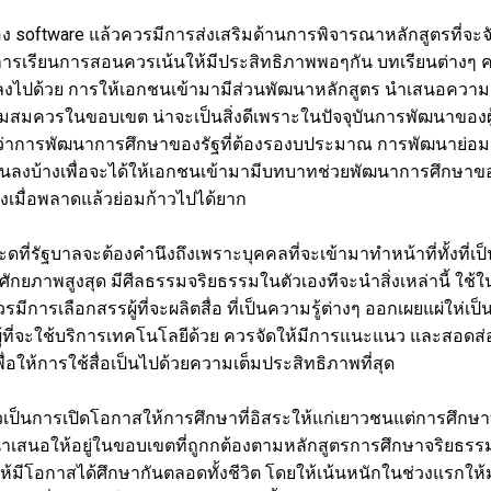
ง software แล้วควรมีการส่งเสริมด้านการพิจารณาหลักสูตรที่จะจัดส
การเรียนการสอนควรเน้นให้มีประสิทธิภาพพอๆกัน บทเรียนต่างๆ
งไปด้วย การให้เอกชนเข้ามามีส่วนพัฒนาหลักสูตร นำเสนอความค
วามสมควรในขอบเขต น่าจะเป็นสิ่งดีเพราะในปัจจุบันการพัฒนาของผู้
าการพัฒนาการศึกษาของรัฐที่ต้องรองบประมาณ การพัฒนาย่อมล่
นลงบ้างเพื่อจะได้ให้เอกชนเข้ามามีบทบาทช่วยพัฒนาการศึกษาขอ
สูงเมื่อพลาดแล้วย่อมก้าวไปได้ยาก
ุะดที่รัฐบาลจะต้องคำนึงถึงเพราะบุคคลที่จะเข้ามาทำหน้าที่ทั้งที่เป็นผ
่มีศักยภาพสูงสุด มีศีลธรรมจริยธรรมในตัวเองทีจะนำสิ่งเหล่านี้ ใ
มีการเลือกสรรผู้ที่จะผลิตสื่อ ที่เป็นความรู้ต่างๆ ออกเผยแผ่ให่เ
ลผู้ที่จะใช้บริการเทคโนโลยีด้วย ควรจัดให้มีการแนะแนว และสอดส
ื่อให้การใช้สื่อเป็นไปด้วยความเต็มประสิทธิภาพที่สุด
วเป็นการเปิดโอกาสให้การศึกษาที่อิสระให้แก่เยาวชนแต่การศึกษาที่ม
เสนอให้อยู่ในขอบเขตที่ถูกกต้องตามหลักสูตรการศึกษาจริยธรรม
ีโอกาสได้ศึกษากันตลอดทั้งชีวิต โดยให้เน้นหนักในช่วงแรกให้มากที