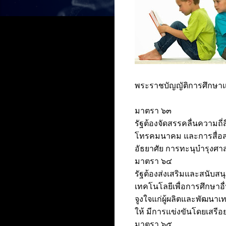
พระราชบัญญัติการศึกษาแ
มาตรา ๖๓
รัฐต้องจัดสรรคลื่นความถี่ส
โทรคมนาคม และการสื่อสา
อัธยาศัย การทะนุบำรุงศ
มาตรา ๖๔
รัฐต้องส่งเสริมและสนับสน
เทคโนโลยีเพื่อการศึกษาอ
จูงใจแก่ผู้ผลิตและพัฒนาเท
ให้ มีการแข่งขันโดยเสรีอ
มาตรา ๖๕