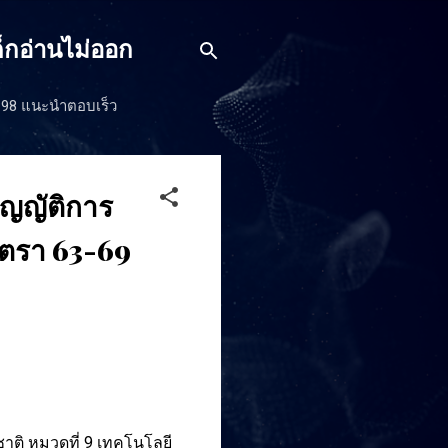
็กอ่านไม่ออก
J198 แนะนำตอบเร็ว
ัญญัติการ
าตรา 63-69
าติ หมวดที่ 9 เทคโนโลยี