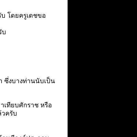
ับ โดยครูเดชขอ
รับ
 ซึ่งบางท่านนับเป็น
มาเทียบศักราช หรือ
ล้วครับ