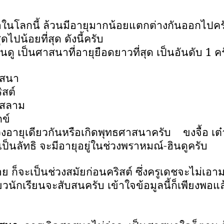
นโลกนี้ ล้วนมีอายุมากน้อยแตกต่างกันออกไปคร
ดไปน้อยที่สุด ดังนี้ครับ
ู เป็นศาสนาที่อายุยือดยาวที่สุด เป็นอันดับ
1
ค
าสนา
สต์
ิสลาม
ข์
วงอายุเดียวกันหรือเกิดพุทธศาสนาครับ ขงจื้อ เต๋า
็นลัทธิ จะมีอายุอยู่ในช่วงพราหมณ์-ฮินดูครับ
ย ก็จะเป็นช่วงสมัยก่อนคริสต์ ซึ่งครูเดชจะไม่เอา
ยวนักเรียนจะสับสนครับ เข้าใจข้อมูลนี้ก็เพียงพอแ