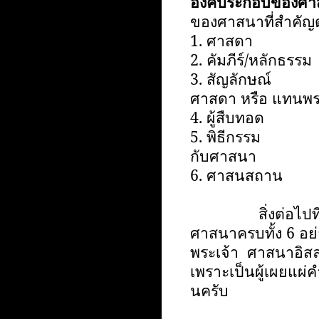
องค์ประกอบของศา
ของศาสนาที่สำคัญดั
1. ศาสดา คือ 
2. คัมภีร์/หลักธ
3. สัญลักษณ์ คร
ศาสดา หรือ แทนพร
4. ผู้สืบทอด คื
5. พิธีกรรม หรือ
กับศาสนา
6. ศาสนสถาน
สิ่งต่อไปที่นักเ
ศาสนาครบทั้ง
6
อย
พระเจ้า ศาสนาอิสล
เพราะเป็นผู้เผยแผ่ค
นครับ