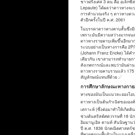
ชาวฝรั่งเศส 3 คน คือ อเล็กซิ
Lepaute) ได้ผลว่าดาวหางจะป
การคำนวณจริง ๆ ดาวหางดวงนั้
ตัวอีกครั้งในปี ค.ศ. 2061
ในบรรดาดาวหางคาบสั้นซึ่งมีก
เพราะมันมีความสว่างมากจนสา
ดาวหางรายคาบเพิ่มขึ้นอีกม
ระบบอย่างเป็นทางการคือ 2P/
(Johann Franz Encke) ได้ค
เดียวกัน เขาสามารถทำนายการกล
สังเกตการณ์และพบว่ามันผ่านเ
ดาวหางรายคาบรวมแล้ว 175 ด
สัญลักษณ์แทนที่ด้วย ☄
การศึกษาลักษณะทางกา
หางของมันเป็นแนวละอองไอบาง
ดาวหางเป็นต้นกำเนิดขององค์
เคราะห์ (ซึ่งต่อมาทำให้เกิดด
ช่วงต้นคริสต์ศตวรรษที่ 18 น
อิมมานูเอิล คานท์ สันนิษฐาน
ปี ค.ศ. 1836 นักคณิตศาสตร์ช
ที่พวยพุ่งบนพื้นผิวเป็นแรงเ