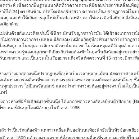
ดาวเคราะห์ เนื่องจากพื้นฐานแนวคิดที่ว่าดาวเคราะห์มีขอบข่ายการเคลื่อนที่อ
้าก็ได้[24] ตรงกันข้าม อริสโตเติลอธิบายว่า ดาวหางเป็นปรากฏการณ์ในบรร
อยู่ และทำให้เกิดการลุกไหม้เป็นเปลวเพลิง เขาใช้แนวคิดนี้อธิบายสิ่งอื
เผือกด้วย
เห็นด้วยกับแนวคิดเช่นนี้ ซีนีกา นักปรัชญาชาวโรมัน ได้เฝ้าสังเกตการณ์
ดยไม่ถูกรบกวนจากกระแสลม มีลักษณะเหมือนวัตถุท้องฟ้ามากกว่าปรากฏก
อนที่อยู่ภายในกลุ่มดาวจักรราศีเท่านั้น แต่เขาไม่เห็นเหตุผลที่วัตถุคล้ายดาวเ
เพราะความรู้ของมนุษยชาติเกี่ยวกับวัตถุท้องฟ้าในยุคนั้นยังน้อยอยู่มาก อย่
ับมากกว่า และเป็นเช่นนั้นเรื่อยมาจนถึงคริสต์ศตวรรษที่ 16 กว่าจะมีการพิสูจน
วหางสว่างมากดวงหนึ่งปรากฏบนท้องฟ้าเป็นเวลาหลายเดือน นักดาราศาสตร
ดเส้นทางการเคลื่อนที่ของดาวหางระหว่างของเขาเองกับผลของคนอื่น ๆ ซึ่ง
งกันทุกประการ ไม่มีแพรัลแลกซ์ แสดงว่าดาวหางจะต้องอยู่ห่างจากโลกไปเป็น
นทร์
งดาวหางที่มีชื่อเสียงมากชิ้นหนึ่ง ได้แก่ภาพดาวหางฮัลเลย์บนผ้าปักบายู 
ชาวนอร์มันบุกโจมตีอังกฤษในปี ค.ศ. 1066
้วว่าเป็นวัตถุท้องฟ้า แต่การเคลื่อนที่ของมันบนท้องฟ้ายังเป็นหัวข้อถกเถีย
ในปี ค.ศ. 1609 แล้วว่าดาวเคราะห์ทั้งหลายต่างเคลื่อนที่รอบดวงอาทิตย์ในวงโ