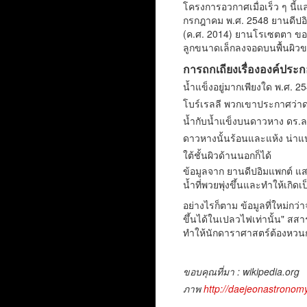
โครงการอวกาศเมื่อเร็ว ๆ นี
กรกฎาคม พ.ศ. 2548 ยานดีปอิ
(ค.ศ. 2014) ยานโรเซตตา ขอ
ลูกขนาดเล็กลงจอดบนพื้นผิวข
การถกเถียงเรื่ององค์ปร
น้ำแข็งอยู่มากเพียงใด พ.ศ.
โบร์เรลลี พวกเขาประกาศว่าดาว
น้ำกับน้ำแข็งบนดาวหาง ดร.ลอ
ดาวหางนั้นร้อนและแห้ง น่าแป
ใต้ชั้นผิวด้านนอกก็ได้
ข้อมูลจาก ยานดีปอิมแพกต์ แสด
น้ำที่พวยพุ่งขึ้นและทำให้เก
อย่างไรก็ตาม ข้อมูลที่ใหม่กว
ขึ้นได้ในเปลวไฟเท่านั้น" สส
ทำให้นักดาราศาสตร์ต้องหวนก
ขอบคุณที่มา : wikipedia.org
ภาพ
http://daejeonastronom