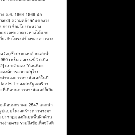
่วง ค.ศ. 1864-1866 นัก
rseid) ความคล้ายกันของวง
ิล การเชื่อมโยงระหว่าง
่งตรวจพบว่าดาวหางได้แยก
ีเกี่ยวกับโครงสร้างของดาวหาง
ดวัตถุซึ่งประกอบด้วยเศษน้ำ
950 เฟร็ด ลอเรนซ์ วิปเปิล
่[32] แบบจำลอง "ก้อนหิมะ
ององค์การอวกาศยุโรป
คม่าของดาวหางฮัลเลย์ในปี
ีปสเปซ 1 ของสหรัฐอเมริกา
ที่เกิดบนดาวหางฮัลเลย์ก็เกิด
 เมื่อเดือนมกราคม 2547 และนำ
กษารูปแบบโครงสร้างดาวหางมา
ารปรากฏของมันบนพื้นผิวด้าน
่ายดาย รวมถึงข้อเท็จจริงที่