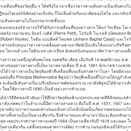
รเคลื่อนที่ของวัตถุอื่น ๆ ได้หรือไม่ เขาเชื่อว่าดาวหางเดินทางเป็นเส้นตรง
ทฤษฎีของโคเปอร์นิคัสอย่างแข็งขัน ก็ไม่เห็นด้วยกับแนวคิดของไทโค และกลับเ
่เป็นเส้นตรงผ่านไปในบรรยากาศชั้นบน
องเคปเลอร์สามารถใช้ได้กับการเคลื่อนที่ของดาวหาง ได้แก่ วิลเลียม โลเว
ร์มากมายเช่น ปิแยร์ เปติต์ (Pierre Petit), โจวันนี โบเรลลิ (Giovanni Bo
ค (Robert Hooke), โจฮัน แบบติสต์ ไคแซท (Johann Baptist Cysat) และโจวั
) ต่างสนับสนุนว่าดาวหางเคลื่อนผ่านดวงอาทิตย์เป็นเส้นโค้งแบบวงรีหรือ
ตียน ไฮเกนส์ และโยฮันเนส เฮเวเลียส ยังคงสนับสนุนแนวคิดว่าดาวหางเคลื่อ
หางสว่างดวงหนึ่งถูกค้นพบโดย กอตฟรีด เคียช เมื่อวันที่ 14 พฤศจิกายน ค.ศ. 
นทางของดาวหางดวงนี้เป็นเวลาหลายเดือน ปี ค.ศ. 1681 นักบวชชาวแซกซอ
น์ได้ว่าดาวหางเป็นวัตถุท้องฟ้าที่เคลื่อนที่บนเส้นทางพาราโบลา โดยมีดวงอ
หนังสือ Principia Mathematica พิสูจน์ว่าวัตถุที่เคลื่อนที่ไปภายใต้กฎกำลั
จะต้องมีเส้นทางเป็นวงรีเหมือนภาคตัดของกรวย เขายังพิสูจน์ได้ด้วยว่าเ
า โดยใช้ดาวหางปี 1680 เป็นตัวอย่างการคำนวณ
ลย์ ได้นำวิธีคิดของนิวตันมาใช้ศึกษาวัตถุท้องฟ้าแปลกประหลาดที่มีลักษณะ
เขาสังเกตพบว่าในจำนวนนี้มีดาวหางสามดวง คือในปี ค.ศ. 1531, 1607 และ 
นมาก เขาอธิบายว่าความแตกต่างของเส้นทางไปเล็กน้อยนั้นเกิดจากผลของแรง
่าดาวหางทั้งสามนั้นเป็นดวงเดียวกัน จึงคำนวณและทำนายว่ามันจะต้องกลับมาป
ต ฮุค เคยประกาศว่าดาวหางแห่งปี 1664 เป็นดวงเดียวกับปี 1618 และฌอง-โดม
ป็นดวงเดียวกัน แต่ทั้งสองคนคาดการณ์ผิด) การคำนวณของฮัลเลย์ได้รับ