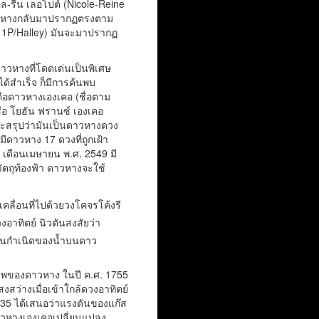
คล-รีน เลอโปต์ (Nicole-Reine
อดาวหางกลับมาปรากฏตรงตาม
ือ 1P/Halley) มันจะมาปรากฏ
าวหางที่โดดเด่นเป็นพิเศษ
้สำเร็จ ก็มีการค้นพบ
ือดาวหางเองเคอ (ชื่อตาม
่อ โยฮัน ฟรานซ์ เองเคอ
ะสรุปว่ามันเป็นดาวหางดวง
ีดาวหาง 17 ดวงที่ถูกเฝ้า
บ เดือนเมษายน พ.ศ. 2549 มี
ถุท้องฟ้า ดาวหางจะใช้
ลื่อนที่ไปด้วยวงโคจรโค้งรี
าทิตย์ นิวตันสงสัยว่า
นต้นกำเนิดของน้ำบนดาว
ยภาพของดาวหาง ในปี ค.ศ. 1755
สว่างเมื่อเข้าใกล้ดวงอาทิตย์
1835 ได้เสนอว่าแรงดันของแก๊ส
ดาวหางเองเคอเปลี่ยนแปลง