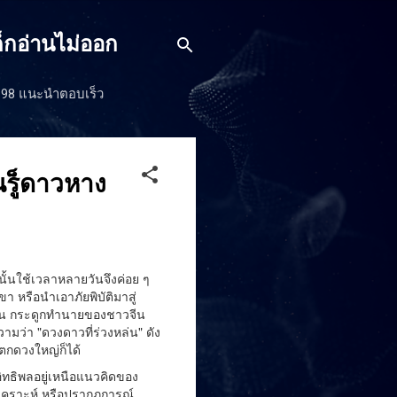
็กอ่านไม่ออก
J198 แนะนำตอบเร็ว
รู็ดาวหาง
นั้นใช้เวลาหลายวันจึงค่อย ๆ
 หรือนำเอาภัยพิบัติมาสู่
เช่น กระดูกทำนายของชาวจีน
ว่า "ดวงดาวที่ร่วงหล่น" ดัง
กดวงใหญ่ก็ได้
อิทธิพลอยู่เหนือแนวคิดของ
วเคราะห์ หรือปรากฏการณ์