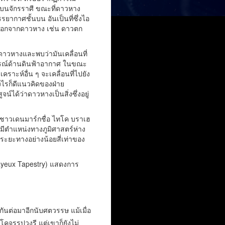
ยู่บนจักรราศี ขณะที่ดาวหาง
ยากาศชั้นบน อันเป็นที่ซึ่งไอ
่นนอกจากดาวหาง เช่น ดาวตก
ดาวหางและพบว่ามันเคลื่อนที่
ารณ์ด้านดินฟ้าอากาศ ในขณะ
คราะห์อื่น ๆ จะเคลื่อนที่ไปยัง
างไรก็ดีแนวคิดของฝ่าย
์ได้ว่าดาวหางเป็นสิ่งซึ่งอยู่
์ชาวเดนมาร์กชื่อ ไทโค บราเฮ
มีตำแหน่งทางภูมิศาสตร์ห่าง
ระยะทางอย่างน้อยสี่เท่าของ
(Bayeux Tapestry) แสดงการ
งกันต่อมาอีกนับศตวรรษ แม้เมื่อ
คจรรูปวงรี แต่เขาก็ยังไม่