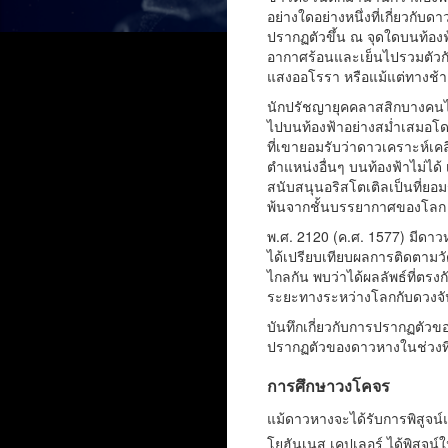
อย่างใดอย่างหนึ่งที่เกี่ยวกับ
ปรากฏตัวขึ้น ณ จุดใดบนท้องฟ
อากาศร้อนและเย็นไปรวมตัวกัน
แสงออโรรา หรือแม้แต่ทางช้าง
นักปรัชญายุคคลาสสิกบางคนไม่
ไปบนท้องฟ้าอย่างสม่ำเสมอโ
ที่เขายอมรับว่าดาวเคราะห์เคลื่
ตำแหน่งอื่นๆ บนท้องฟ้าไม่ได้ 
สนับสนุนอริสโตเติลเป็นที่ยอมร
พ้นจากชั้นบรรยากาศของโลก
พ.ศ. 2120 (ค.ศ. 1577) มีดา
ได้เปรียบเทียบผลการติดตามวั
ไกลกัน พบว่าได้ผลลัพธ์ที่ตร
ระยะทางระหว่างโลกกับดวงจั
บันทึกเกี่ยวกับการปรากฏตัวขอ
ปรากฏตัวของดาวหางในช่วงที่
การศึกษาวงโคจร
แม้ดาวหางจะได้รับการพิสูจน์แล
โยฮันเนส เคปเลอร์ ได้พิสูจน์