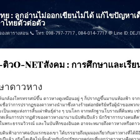
ข้ามไปที่เนื้อหาหลัก
 : ลูกอ่านไม่ออกเขียนไม่ได้ แก้ไขปัญหาเด
าไทยตัวต่อตัว
จองตารางสอน 📞 โทร: 098-797-7717 , 084-014-7717 💬 Line ID: DE
ติวO-NETสังคม : การศึกษาและเรียน
ึกษาดาวหาง
ค้นกล้องโทรทรรศน์ขึ้น ดาวหางดูเหมือนอยู่ ๆ ก็ปรากฏขึ้นมาบนท้องฟ้า จาก
เชื่อว่าการปรากฏของดาวหางนำมาซึ่งลางร้ายต่อกษัตริย์หรือผู้นำของพวกเขา
จะเป็นเหตุแห่งการสิ้นเผ่าพันธุ์ต่าง ๆ บนโลก จากหลักฐานโบราณที่ค้นพบ 
งเกตเห็นการปรากฏตัวของดาวหางมานานนับพันปีแล้ว นักวิชาการบางคนตีความ
ในพระธรรมวิวรณ์ และในบันทึกของอินอค อาจจะหมายถึงดาวหางหรือดาวต
กับดินฟ้าอากาศฉบับแรกของเขา ได้บรรยายถึงมุมมองเกี่ยวกับดาวหางที่ได้มี
ีแล้ว อริสโตเติลไม่เห็นด้วยกับนักปรัชญายุคก่อนที่บอกว่าดาวหางคือดา