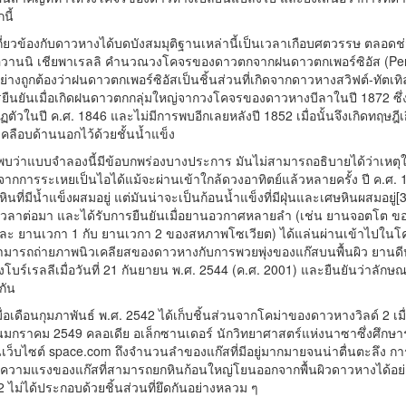
นี้
ี่เกี่ยวข้องกับดาวหางได้บดบังสมมุติฐานเหล่านี้เป็นเวลาเกือบศตวรรษ ตลอดช
ิโอวานนิ เชียพาเรลลิ คำนวณวงโคจรของดาวตกจากฝนดาวตกเพอร์ซิอัส (Pe
างถูกต้องว่าฝนดาวตกเพอร์ซิอัสเป็นชิ้นส่วนที่เกิดจากดาวหางสวิฟต์-ทัตเท
ยืนยันเมื่อเกิดฝนดาวตกกลุ่มใหญ่จากวงโคจรของดาวหางบีลาในปี 1872 ซึ
ัวในปี ค.ศ. 1846 และไม่มีการพบอีกเลยหลังปี 1852 เมื่อนั้นจึงเกิดทฤษฎ
เคลือบด้านนอกไว้ด้วยชั้นน้ำแข็ง
พบว่าแบบจำลองนี้มีข้อบกพร่องบางประการ มันไม่สามารถอธิบายได้ว่าเหตุใ
ากการระเหยเป็นไอได้แม้จะผ่านเข้าใกล้ดวงอาทิตย์แล้วหลายครั้ง ปี ค.ศ. 1
ินที่มีน้ำแข็งผสมอยู่ แต่มันน่าจะเป็นก้อนน้ำแข็งที่มีฝุ่นและเศษหินผสมอยู
นเวลาต่อมา และได้รับการยืนยันเมื่อยานอวกาศหลายลำ (เช่น ยานจอตโต ข
ละ ยานเวกา 1 กับ ยานเวกา 2 ของสหภาพโซเวียต) ได้แล่นผ่านเข้าไปในโ
ามารถถ่ายภาพนิวเคลียสของดาวหางกับการพวยพุ่งของแก๊สบนพื้นผิว ยานด
ร์เรลลีเมื่อวันที่ 21 กันยายน พ.ศ. 2544 (ค.ศ. 2001) และยืนยันว่าลักษณะ
กัน
ศเมื่อเดือนกุมภาพันธ์ พ.ศ. 2542 ได้เก็บชิ้นส่วนจากโคม่าของดาวหางวิลด์ 2
ดือนมกราคม 2549 คลอเดีย อเล็กซานเดอร์ นักวิทยาศาสตร์แห่งนาซาซึ่งศึ
เว็บไซต์ space.com ถึงจำนวนลำของแก๊สที่มีอยู่มากมายจนน่าตื่นตะลึง ก
วามแรงของแก๊สที่สามารถยกหินก้อนใหญ่โยนออกจากพื้นผิวดาวหางได้อย่างง
 ไม่ได้ประกอบด้วยชิ้นส่วนที่ยึดกันอย่างหลวม ๆ