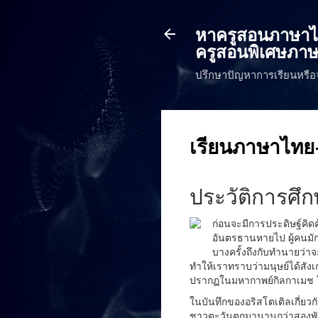
หาครูสอนภาษาไทย
ครูสอนพิเศษภาษ
ปรึกษาปัญหาการเรียนหรือ
เรียนภาษาไทย-
ประวัติการศ
ก่อนจะมีการประดิษฐ์คิด
อันตรธานหายไป ผู้คนมัก
บางครั้งถึงกับทำนายว่า
ทำให้เราทราบว่ามนุษย์ได้สั
ปรากฏในมหากาพย์กิลกาเมช 
ในบันทึกของอริสโตเติลเกี่ยว
ชาวตะวันตกมานานกว่าสองพันป