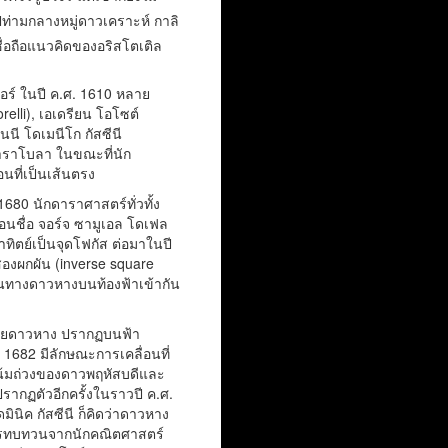
ไปท่ามกลางหมู่ดาวเคราะห์ กาลิ
ชื่อถือแนวคิดของอริสโตเติล
อร์ ในปี ค.ศ. 1610 หลาย
relli), เอเดรียน โอโซต์
นนี โดเมนีโก กัสซีนี
พาราโบลา ในขณะที่นัก
นที่เป็นเส้นตรง
1680 นักดาราศาสตร์ทั่วทั้ง
นชื่อ จอร์จ ซามูเอล โดเฟล
าทิตย์เป็นจุดโฟกัส ต่อมาในปี
งสองผกผัน (inverse square
ส้นทางดาวหางบนท้องฟ้าเข้ากัน
คล้ายดาวหาง ปรากฏบนฟ้า
1682 มีลักษณะการเคลื่อนที่
โน้มถ่วงของดาวพฤหัสบดีและ
รากฏตัวอีกครั้งในราวปี ค.ศ.
ินิค กัสซีนี ก็คิดว่าดาวหาง
การทบทวนจากนักคณิตศาสตร์