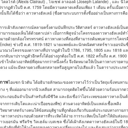
ส ไคลโรต์ (Alexis Clairaut) , โจเซฟ ลาลองด์ (Joseph Lalande) , และ นิโ
รากฏตัวในปี ค.ศ. 1759 โดยมีความคลาดเคลื่อนเพียง 1 เดือน ครั้นเมื่
นจึงได้ชื่อว่า ดาวหางฮัลเลย์ (ชื่อตามระบบการตั้งชื่ออย่างเป็นทางการค
ารเฝ้าสังเกตการณ์หลายครั้งตามบันทึกประวัติศาสตร์ ดาวหางฮัลเลย์เป็นด
มารถมองเห็นได้ด้วยตาเปล่า เมื่อการพิสูจน์วงโคจรของดาวหางฮัลเลย์ทำได
ากมายด้วยกล้องโทรทรรศน์ ดาวหางดวงที่สองที่สามารถค้นพบคาบการโคจรค
Encke) ช่วงปี ค.ศ. 1819-1821 นายแพทย์และนักคณิตศาสตร์ชาวเยอรมันชื
ำนวณวงโคจรของดาวหางที่ปรากฏตัวในปี 1786, 1795, 1805 และ 1818 แล
ับมาปรากฏตัวอีกครั้งได้อย่างถูกต้องในปี ค.ศ. 1822 ครั้นถึง ค.ศ. 1900 ม
ข้าใกล้ดวงอาทิตย์ที่สุดมากกว่าหนึ่งครั้ง จึงจัดหมวดให้เป็นดาวหางรายคา
วง แม้จะมีหลายดวงที่แตกสลายหรือสูญหายไปเสียแล้ว ในตารางประเภทวัต
ยภาพ
ไอแซก นิวตัน ได้อธิบายลักษณะของดาวหางไว้ว่าเป็นวัตถุแข็งทนทานเค
 ๆ ที่แผ่ออกมาจากนิวเคลียส สามารถจุดติดไฟขึ้นได้ด้วยความร้อนจากดวงอ
ประกอบอันจำเป็นสำหรับสิ่งมีชีวิต และยังเชื่อว่าไอระเหยของดาวหางเป็
ินจากการเติบโตและเน่าเปื่อยของพืช) ส่วนดวงอาทิตย์เป็นแหล่งเชื้อเพลิง
ักวิทยาศาสตร์บางคนให้ข้อสมมุติฐานที่ถูกต้องเกี่ยวกับองค์ประกอบทางกา
ว่าดาวหางประกอบด้วยสสารที่ระเหิดได้ง่าย การระเหิดเป็นไอทำให้มันส่องแสง
าวเยอรมัน ฟรีดริช วิลเฮล์ม เบสเซล ซึ่งได้เฝ้าสังเกตดาวหางฮัลเลย์ในปี 
คลื่อนสำคัญที่ทำให้วงโคจรของดาวหางเปลี่ยนแปลงไป และยังเสนอว่าการที่