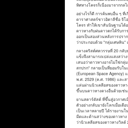
ทิศทางโคจรก็เนื่องมาจากกลไก
อย่างไรก็ดี การค้นพบอื่น ๆ ท
ดาราศาสตร์ชาวอิตาลีชื่อ จ
โคจร ทำให้เขาสันนิษฐานได้อย่
ดาวหางกับฝนดาวตกได้รับการ
ออกเป็นสองส่วนหลังการปรากฏต
ว่าประกอบด้วย "กลุ่มเศษหิน" 
กลางคริสต์ศตวรรษที่ 20 กลับ
แข็งจึงสามารถเปล่งแสงสว่างจ
เสนอว่าดาวหางอาจไม่ใช่กลุ่มห
สกปรก" กลายเป็นที่ยอมรับใ
(European Space Agency) แ
พ.ศ. 2529 (ค.ศ. 1986) และส
แล่นผ่านนิวเคลียสของดาวหางโบ
ขึ้นบนดาวหางดวงอื่นด้วยเช่น
ยานสตาร์ดัสต์ ที่ขึ้นสู่อวกา
ตัวอย่างกลับมายังโลกเมื่อเ
เป็นเวลาหลายปี ได้รายงานใน
มืดและด้านสว่างของดาวหาง ค
ว่านิวเคลียสของดาวหางวิลด์ 2