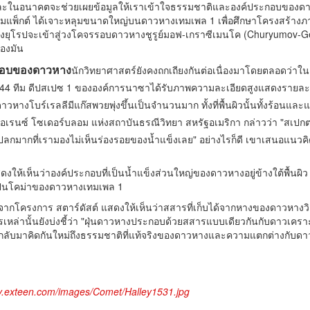
้และในอนาคตจะช่วยเผยข้อมูลให้เราเข้าใจธรรมชาติและองค์ประกอบของดาว
มแพ็กต์ ได้เจาะหลุมขนาดใหญ่บนดาวหางเทมเพล 1 เพื่อศึกษาโครงสร้างภา
งยุโรปจะเข้าสู่วงโคจรรอบดาวหางชูรูย์มอฟ-เกราซีเมนโค (Churyumov
องมัน
ะกอบของดาวหาง
นักวิทยาศาสตร์ยังคงถกเถียงกันต่อเนื่องมาโดยตลอดว่า
 2544 ทีม ดีปสเปซ 1 ขององค์การนาซาได้รับภาพความละเอียดสูงแสดงรายละ
หางโบร์เรลลีมีแก๊สพวยพุ่งขึ้นเป็นจำนวนมาก ทั้งที่พื้นผิวนั้นทั้งร้อนและแ
เรนซ์ โซเดอร์บลอม แห่งสถาบันธรณีวิทยา สหรัฐอเมริกา กล่าวว่า "สเปกตรั
ลกมากที่เรามองไม่เห็นร่องรอยของน้ำแข็งเลย" อย่างไรก็ดี เขาเสนอแนวคิด
งให้เห็นว่าองค์ประกอบที่เป็นน้ำแข็งส่วนใหญ่ของดาวหางอยู่ข้างใต้พื้นผิว น
ิดเป็นโคม่าของดาวหางเทมเพล 1
่าจากโครงการ สตาร์ดัสต์ แสดงให้เห็นว่าสสารที่เก็บได้จากหางของดาวหางวิลด
ารเหล่านั้นยังบ่งชี้ว่า "ฝุ่นดาวหางประกอบด้วยสสารแบบเดียวกันกับดาวเคร
ลับมาคิดกันใหม่ถึงธรรมชาติที่แท้จริงของดาวหางและความแตกต่างกับดา
y.exteen.com/images/Comet/Halley1531.jpg