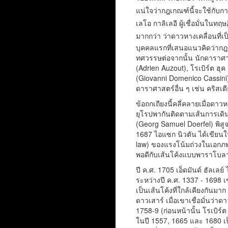
แน่ใจว่ากฎเกณฑ์นี้จะใช้กับกา
เลโอ กาลิเลอี ผู้เชื่อมั่นใน
มากกว่า ว่าดาวหางเคลื่อนที
บุคคลแรกที่เสนอแนวคิดว่ากฎข
ทศวรรษต่อจากนั้น นักดาราศาสต
(Adrien Auzout), โรเบิร์ต ฮุ
(Giovanni Domenico Cassini
ดาราศาสตร์อื่น ๆ เช่น คริสเ
ข้อถกเถียงนี้คลี่คลายเมื่อดาว
ยุโรปพากันติดตามเส้นการเดิ
(Georg Samuel Doerfel) พิสูจ
1687 ไอแซก นิวตัน ได้เขียนใน
law) ของแรงโน้มถ่วงในเอกภพ 
พอดีกับเส้นโค้งแบบพาราโบล
ปี ค.ศ. 1705 เอ็ดมันด์ ฮัลเ
ระหว่างปี ค.ศ. 1337 - 1698 
เป็นเส้นโค้งที่ใกล้เคียงกั
ดาวเสาร์ เมื่อเขาเชื่อมั่นว
1758-9 (ก่อนหน้านั้น โรเบิร์
ในปี 1557, 1665 และ 1680 เ