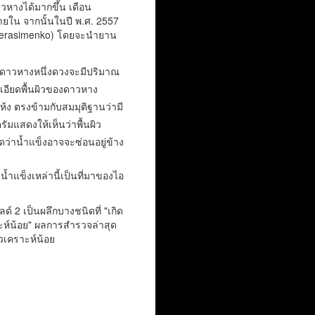
หางได้มากขึ้น เดือน
ยใน จากนั้นในปี พ.ศ. 2557
-Gerasimenko) โดยจะนำยาน
ในดาวหางหนึ่งดวงจะมีปริมาณ
เอียดพื้นผิวของดาวหาง
ห้ง ตรงข้ามกับสมมุติฐานว่ามี
มแสดงให้เห็นว่าพื้นผิว
ว่าน้ำแข็งอาจจะซ่อนอยู่ข้าง
้ำแข็งเหล่านี้เป็นที่มาของไอ
์ 2 เป็นผลึกบางชนิดที่ "เกิด
าะห์น้อย" ผลการสำรวจล่าสุด
วเคราะห์น้อย