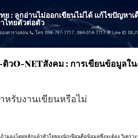
ข้ามไปที่เนื้อหาหลัก
 : ลูกอ่านไม่ออกเขียนไม่ได้ แก้ไขปัญหาเด
าไทยตัวต่อตัว
จองตารางสอน 📞 โทร: 098-797-7717 , 084-014-7717 💬 Line ID: DE
ติวO-NETสังคม : การเขียนข้อมูลในง
สำหรับงานเขียนหรือไม่
้ามองโดยหลักแล้วหัวใจของนักเขียนคือข้อมูลซึ่งจะต้อง วิเคราะห