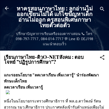
ข้ามไปที่เนื้อหาหลัก
หาครูสอนภาษาไทย : ลูกอ่านไม่
ออกเขียนไม่ได้ แก้ไขปัญหาเด็ก
อ่านไม่ออก ครูสอนพิเศษภาษา
ไทยตัวต่อตัว
ปรึกษาปัญหาการเรียนหรือจองตารางสอน 📞 โทร:
098-797-7717 , 084-014-7717 💬 Line ID: DEJ198
แนะนำตอบเร็ว
เรียนภาษาไทย-ติวO-NETสังคม : ตอบ
โจทย์ "ปฏิรูปการศึกษา"?
แกะรอยนโยบาย "ลดเวลาเรียน เพิ่มเวลารู้" นำร่องพัฒนา
ทักษะเด็กไทย
ลดเวลาเรียน เพิ่มเวลารู้
หนึ่งในนโยบายกระทรวงศึกษาธิการ ที่ พล.อ.ดาว์พงษ์ รัตน
สุวรรณ รมว.ศึกษาธิการ ประกาศหลังเข้ารับตำแหน่งเพียงไม่