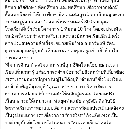
สยามบรมราชกุมารี ที่เน้นให้เด็กต้องเรียนรู้ 4 ด้านคือ พุทธิ
ศึกษา จริยศึกษา หัตถศึกษา และพลศึกษา เชื่อว่าหากเด็กมี
ทั้งหมดนี้จะทำให้การศึกษามีความสมบูรณ์ จากนี้ สพฐ.จะเร่ง
อบรมครูผู้สอน และจัดสมาร์ทเทรนเนอร์ 300 ทีม ดูแล
โรงเรียนที่เข้าร่วมโครงการ 1 ทีมต่อ 10 โรง โดยจะประเมิน
ผล 2 ครั้ง ระหว่างภาคเรียน และหลังปิดภาคเรียนอีก 1 ครั้ง
หากประสบความสำเร็จจะขยายเพิ่ม” พล.อ.ดาว์พงษ์ รัตน
สุวรรณ ฐานะผู้คุมบังเหียนกระทรวงคุณครูกล่าวทิ้งท้ายใน
การแถลงข่าว
“ทีมการศึกษา” คงไม่สามารถชี้ถูก ชี้ผิดในนโยบายลดเวลา
เรียนเพิ่มเวลารู้ แต่อยากจะฝากข้อห่วงใยถึงทุกฝ่ายที่เกี่ยวข้อง
เพราะเรามองว่าปัญหาใหญ่ไม่ได้อยู่ที่ “จำนวน” ชั่วโมงเรียน
แต่สิ่งสำคัญที่สุดอยู่ที่ “คุณภาพ” ของการบริหารจัดการ
หากมีการเปลี่ยนวิธีการแต่ยังใช้หลักสูตรเดิม ไม่ยอมปรับ
เนื้อหาสาระให้เหมาะสม ทันยุคทันสมัย ครูยังยึดติดกับวิธี
จัดการเรียนการสอนแบบเดิมๆ และการวัดผลประเมินผลยังคง
เป็นรูปแบบเก่าๆ เราเชื่อว่าการ “กวดวิชา” ก็จะยังแทรกเป็น
ยาดำอยู่กับเด็กไทยต่อไป และการ “ลดเวลาเรียน” คงไม่