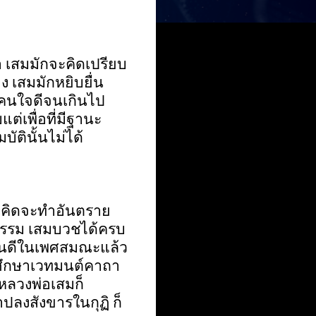
า เสมมักจะคิดเปรียบ
ง เสมมักหยิบยื่น
นคนใจดีจนเกินไป
่เพื่อที่มีฐานะ
บัตินั้นไม่ได้
นคิดจะทำอันตราย
ลธรรม เสมบวชได้ครบ
ยินดีในเพศสมณะแล้ว
่มศึกษาเวทมนต์คาถา
ลวงพ่อเสมก็
ลงสังขารในกุฏิ ก็