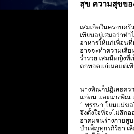
สุข ความสุขขอ
เสมเกิดในครอบครัวท
เทียบอยู่เสมอว่าทำไ
อาหารให้แก่เพื่อน
อาจจะทำความเสียหาย
ร่ำรวย เสมมีหญิงที่เ
ตกทอดแก่เมอแต่เพีย
นางพิณก็ปฏิเสธควา
แก่ตน และนางพิณ แ
1
พรรษา โยมแม่ขอใ
จึงตั้งใจที่จะไม่ส
อาคมจนร่างกายสูบ
บำเพ็ญทุกรกิริยา 