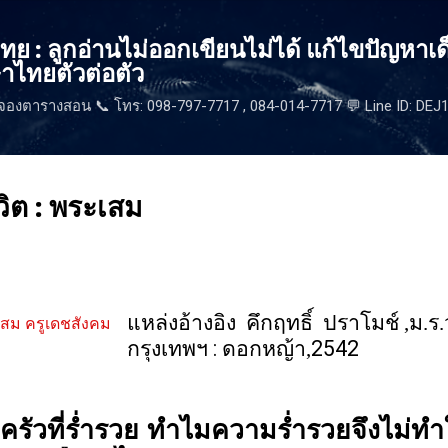
ข้ามไปที่เนื้อหาหลัก
 : ลูกอ่านไม่ออกเขียนไม่ได้ แก้ไขปัญหาเด
าไทยตัวต่อตัว
จองตารางสอน 📞 โทร: 098-797-7717 , 084-014-7717 💬 Line ID: DE
วิต : พระเสม
แหล่งอ้างอิง คึกฤทธิ์ ปราโมช์ ,ม.ร
:
2542
กรุงเทพฯ
ดอกหญ้า,
รัวที่ร่ำรวย ทำไมความร่ำรวยจึงไม่ทำ