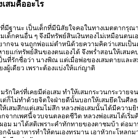
งเสมคืออะไร
ี่มีฐานะ เป็นเด็กที่มีนิสัยใจคอในทางเมตตากรุณ
มเด็กคนอื่น ๆ จึงมีทรัพย์สินเงินทองไม่เหมือนตนเอ
ที่ยากจน จนถูกพ่อแม่ตำหนิด้วยความคิดว่าเสมเป็
แก่ทรัพย์สินของตนเองได้ จึงพร่ำสอนให้เสมคบแต
ป็นที่รักชื่อว่า นางพิณ แต่เมื่อพ่อของเสมตายและสม
งผู้เดียว เพราะต้องแบ่งให้แก่ญาติ
มรักใคร่ที่เคยมีต่อเสม ทำให้เสมกระวนกระวายจ
ต่ก็ไม่ทำด้วยจิตใจฝ่ายดีนั้นบอกให้เสมยึดในศี
ห้เสมสึกแต่เสมไม่สึก หลวงพ่อเสมนั้นได้มีความ
ึกออกจากเพศนี้จวบจนตลอดชีวิต หลวงพ่อเสมได้เริ
ผอม มาได้สติเพราะคำทักทายของตาชมบ้า ต่อมาห
เลือกฉันอาหารทำให้ตนเองทรมาน เอาหัวกะโหลกมาป