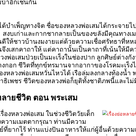
บ้าอีกเช่นกัน
ได้บำเพ็ญทางจิต ชื่อของหลวงพ่อเสมได้กระจายไปท
ดั่น สงบเก่าและกากชากลายเป็นของขลังมีคุณทางเม
ดีให้ชาวบ้านงมงายแต่ด้วยความเชื่อศรัทธาที่หหล
านจึงเสกคาถาให้ แต่คาถานั้นเป็นคาถาที่เน้นให้มี
ลวงพ่อเสมป่วยเป็นมะเร็งในช่องปาก ลูกศิษย์ต่างก
่บางกอก ชีวิตที่ทุกข์ทรมานจากอากาของโรคมะเร็ง
องหลวงพ่อเสมหวั่นไหวได้ เรือล่มลงกลาง
ท้องน้ำ
าธิเพชร ชีวิตของหลวงพ่อก็ยุติทั้งชาติภพนี้และไม
งหลายชีวิต ตอน พระเสม
เรื่องหลวงพ่อเสม ในช่วงชีวิตวัยเด็ก
งความเมตตากรุณา ท่านมีความ
์ที่ยากไร้ ท่านแบ่งปันอาหารให้แก่ผู้อื่นด้วยควา