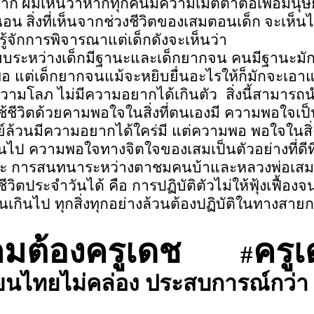
าก ผมเห็นว่าหากทุกคนมีความเมตตาต่อเพื่อมนุษย์
นอน สิ่งที่เห็นจากช่วงชีวิตของเสมตอนเด็ก จะเห็นได
รู้จักการพิจารณาแต่เด็กดังจะเห็นว่า
ทียบระหว่างเด็กมีฐานะและเด็กยากจน คนมีฐานะมั
ักพอ แต่เด็กยากจนแม้จะหยิบยื่นอะไรให้ก็มักจะเอาแ
ีความโลภ ไม่มีความอยากได้เกินตัว สิ่งนี้สามารถ
ใช้ชีวิตด้วยคามพอใจในสิ่งที่ตนเองมี ความพอใจเ
ษย์ล้วนมีความอยากได้ใคร่มี แต่ความพอ พอใจในสิ่
นไป ความพอใจทางจิตใจของเสมเป็นตัวอย่างที่ดีที
ะ การสนทนาระหว่างตาชมคนบ้าและหลวงพ่อเสม นั้น
ตประจำวันได้ คือ การปฏิบัติตัวไม่ให้ฟุ้งเฟื้องจ
กินไป ทุกสิ่งทุกอย่างล้วนต้องปฏิบัติในทางสายก
ังคมต้องครูเดช
ครู
#
ียนไทยไม่คล่อง ประสบการณ์กว่า 