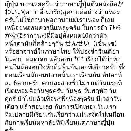
ญี่ปุ่น บอกเลยครับ ว่าภาษาญี่ปุ่นตัวหนังสือ
か
(คาวาอี้-น่ารัก)สุดๆ แต่อย่างว่าแหละ
わいい
ครับไม่ใช่ภาษาพ่อภาษาแม่เราเนอะ ก็เลย
เหนื่อยพอสมควรนี่แหละครับ ในการจำ
ひら
(ฮิรากานะ)ที่มีอยู่ทั้งหมด40กว่าตัว
かな
หน้าตามันก็คล้ายๆกัน
เซ็น-เซ
せんせい
（
）
หรืออาจารย์ในภาษาไทย ให้ปองจำวันเดียว
ในคาบ หมดเลย แล้วสอบ *0* เรียกได้ว่าทุก
คนในห้องตกใจหัวทิ่มพื้นกันเลยทีเดียวครับ ซึ่ง
ตอนเรียนมัธยมปลายนั้นเราเรียนกัน สัปดาห์
ละ 6คาบครับ คาบละสองชั่วโมง แต่วันแรกที่
เปิดเทอมคือวันพุธครับ วันพุธ วันพฤหัส วัน
ศุกร์ บ้าไปแล้วเพื่อนๆพี่ๆน้องๆครับ มีเวลาวัน
เดียว แล้วสอบเลย กับการเปิดเทอมวันแรก
ที่ม.ปลายมีเรียนกันเรียกว่าแน่นสงัดไม่เหมือน
กับการเรียนมหาลัยที่มีเรียนแต่ภาษาญี่ปุ่น
ครับ