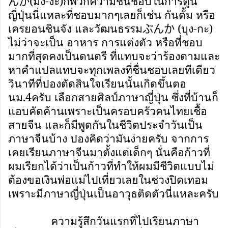
(
มัง-งะ
)
ก็พวกความชื่นชอบในการ์ตูน
んが
ญี่ปุ่นนี่แหละที่ชอบมากๆเลยก็เช่น กันดั้ม หรือ
เครยอนชินจัง และวัฒนธรรม
(
บุง-กะ
)
ぶんか
ไม่ว่าจะเป็น อาหาร การแต่งตัว หรือที่ชอบ
มากที่สุดคงเป็นดนตรี ที่แทบจะว่าร้องตามและ
หาคำแปลแทบจะทุกเพลงที่ชื่นชอบเลยทีเดียว
วินาทีที่ปองตัดสินใจเรียนนั้นเกิดขึ้นตอ
นม.4ครับ เลือกสายศิลป์ภาษาญี่ปุ่น ซึ่งที่บ้านก็
แอบคัดค้านเพราะเป็นครอบครัวคนไทยเชื้อ
สายจีน และก็มีพูดกันในชีวิตประจำวันเป็น
ภาษาจีนบ้าง ปองคิดว่ามันง่ายครับ จากการ
เคยเรียนภาษาจีนมาตั้งแต่เด็กๆ นั่นคือก้าวที่
ผมเรียกได้ว่าเป็นก้าวที่ทำให้ผมมีชีวิตแบบไม่
ต้องขอเงินพ่อแม่ไปเที่ยวเลยในช่วงปิดเทอม
เพราะมีภาษาญี่ปุ่นเป็นอาวุธติดตัวนี่แหละครับ
ความรู้สึกวันแรกที่ไปเรียนภาษา