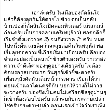
เอาล่ะครับ ในเมื่อปองตัดสินใจ
แล้วก็ต้องลุยกันให้ตายไปข้าง ตกเย็นกลับ
บ้านปองก็ตัดสินใจเปิดคอมพิวเตอร์ เล่นเกมส์
ก่อนครับเป็นการคลายเครียด(อ้าว) พอตกดึกก็
เริ่มจำตั้งแต่วรรค
จนถึงวรรค
ครับ หมด
あ
た
ไปหนึ่งคืน เลยคิดว่าจะลุยต่อคืนวันพฤหัส พอ
เริ่มลุยต่อความขี้เกียจเริ่มมาเยือนครับ คือปอง
จำและปองเป็นคนเข้าข้างตัวเองครับ ว่าเราอ่ะ
ความจำดีเลิศ มองๆดูอย่างเดียวครับ ไม่ต้อง
คัดหรอกสบายมาก วันศุกร์เช้าชี้ชะตาครับ
เพื่อนๆนั่งคัดกันเต็มหน้ากระดาษ เรียกได้ว่า
ตอนเข้าแถวโดนครูตีก้น บอกให้วางก็ไม่วาย
จะวางครับ ปองซึ่งเป็นคนไม่เครียดชิลๆดูผ่านๆ
ก็เข้าห้องสอบไปครับ แล้วพบกับกระดาษเปล่า
ใช่ครับกระดาษเปล่า ตอนแรกเข้าใจว่าเราเพิ่ง