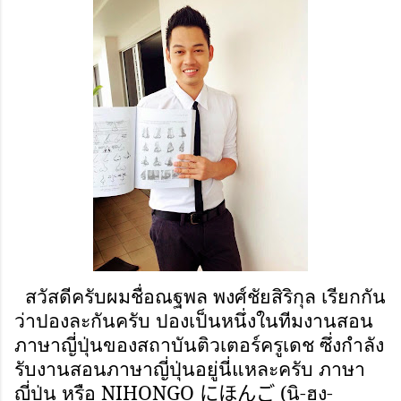
สวัสดีครับผมชื่อณฐพล พงศ์ชัยสิริกุล เรียกกัน
ว่าปองละกันครับ ปองเป็นหนึ่งในทีมงานสอน
ภาษาญี่ปุ่นของสถาบันติวเตอร์ครูเดช ซึ่งกำลัง
รับงานสอนภาษาญี่ปุ่นอยู่นี่แหละครับ ภาษา
ญี่ปุ่น หรือ
NIHONGO
(นิ-ฮง-
にほんご