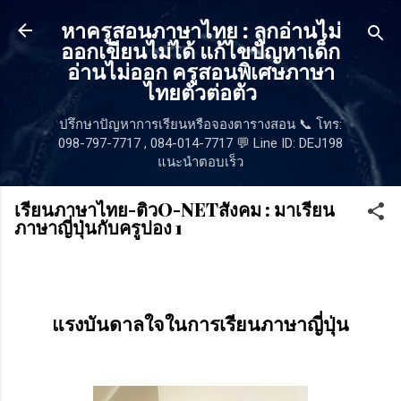
ข้ามไปที่เนื้อหาหลัก
หาครูสอนภาษาไทย : ลูกอ่านไม่
ออกเขียนไม่ได้ แก้ไขปัญหาเด็ก
อ่านไม่ออก ครูสอนพิเศษภาษา
ไทยตัวต่อตัว
ปรึกษาปัญหาการเรียนหรือจองตารางสอน 📞 โทร:
098-797-7717 , 084-014-7717 💬 Line ID: DEJ198
แนะนำตอบเร็ว
เรียนภาษาไทย-ติวO-NETสังคม : มาเรียน
ภาษาญี่ปุ่นกับครูปอง 1
แรงบันดาลใจในการเรียนภาษาญี่ปุ่น