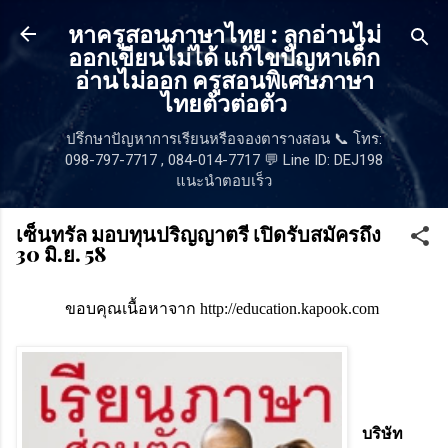
ข้ามไปที่เนื้อหาหลัก
หาครูสอนภาษาไทย : ลูกอ่านไม่
ออกเขียนไม่ได้ แก้ไขปัญหาเด็ก
อ่านไม่ออก ครูสอนพิเศษภาษา
ไทยตัวต่อตัว
ปรึกษาปัญหาการเรียนหรือจองตารางสอน 📞 โทร:
098-797-7717 , 084-014-7717 💬 Line ID: DEJ198
แนะนำตอบเร็ว
เซ็นทรัล มอบทุนปริญญาตรี เปิดรับสมัครถึง
30 มิ.ย. 58
ขอบคุณเนื้อหาจาก http://education.kapook.com
บริษัท