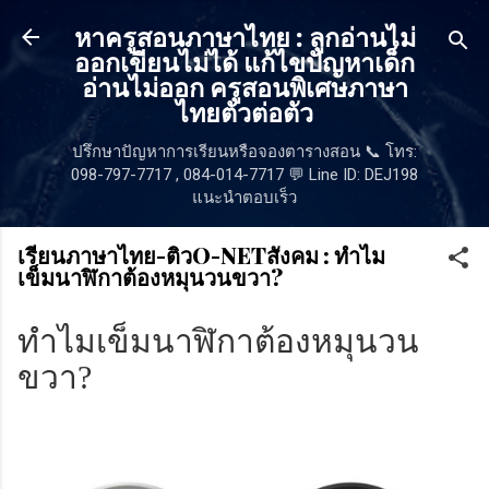
ข้ามไปที่เนื้อหาหลัก
หาครูสอนภาษาไทย : ลูกอ่านไม่
ออกเขียนไม่ได้ แก้ไขปัญหาเด็ก
อ่านไม่ออก ครูสอนพิเศษภาษา
ไทยตัวต่อตัว
ปรึกษาปัญหาการเรียนหรือจองตารางสอน 📞 โทร:
098-797-7717 , 084-014-7717 💬 Line ID: DEJ198
แนะนำตอบเร็ว
เรียนภาษาไทย-ติวO-NETสังคม : ทำไม
เข็มนาฬิกาต้องหมุนวนขวา?
ทำไมเข็มนาฬิกาต้องหมุนวน
ขวา?