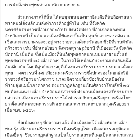
การนับถือพระพุทธศาสนานิกายมหายาน
ส่วนทางภาคใต้นั้น ได้พบชุมชนของชาวอินเดียที่นับถือศาสนา
พราหมณ์ตั้งหลักแหล่งทำการค้าอยู่ทั่วไป เช่น ที่จังหวัด
นครศรีธรรมราชที่อำเภอตะกั่วป่า จังหวัดพังงา ที่อำเภอคลองท่อม
จังหวัดกระบี่ เป็นต้น แต่เมืองที่พัฒนาขึ้นเป็น ศูนย์กลางของคติความ
เชื่อและการปกครองจะอยู่ ทางชายทะเลฝั่งตะวันออก ซึ่งมีที่ราบทำกิน
กว้างกว่า เช่น ที่อำเภอไชยา จังหวัดสุราษฎร์ธานี ที่เมืองยะรัง จังหวัด
ปัตตานี เป็นต้น ซึ่งเป็นเมืองที่นับถือพุทธศาสนาแบบมหายานตั้งแต่
พุทธศตวรรษที่ ๑๔ เมืองต่างๆ ในภาคใต้เหมือนกับจะรวมเป็นอันหนึ่ง
อันเดียวกัน โดยมีศูนย์กลางอยู่ที่เมืองนครศรีธรรมราช ประมาณตั้งแต่
พุทธ ศตวรรษที่ ๑๘ เมืองนครศรีธรรมราชซึ่งปกครองโดยกษัตริย์
ราชวงศ์ศรีธรรมาโศกราช น่าจะมีความเกี่ยวข้องกับบ้านเมืองใน
ที่ราบลุ่มแม่น้ำภาคกลาง ดังปรากฏหลักฐานเป็นศิลาจารึกหลักที่ ๓๕
พบที่ดงแม่นางเมือง จังหวัดนครสวรรค์ ตำนานเมืองนครศรีธรรมราช
กล่าวว่า เมืองนครศรีธรรมราชได้เข้ารวมกับกรุงศรีอยุธยาหรืออโยธ
ยา ตั้งแต่ต้นพุทธศตวรรษที่ ๑๙ ก่อนเวลาการสถาปนากรุงศรีอยุธยา
เมื่อ พ.ศ. ๑๘๙๓
ชื่อเมืองต่างๆ ที่กล่าวมาแล้ว คือ เมืองละโว้ เมืองพิมาย เมือง
พนมรุ้ง เมืองนครศรีธรรมราช เมืองหริภุญไชย เมืองสุพรรณภูมิและ
เมืองอื่นๆ ซึ่งปรากฏหลักฐานเป็นโบราณสถานที่เคยเป็นศาสนาสถาน