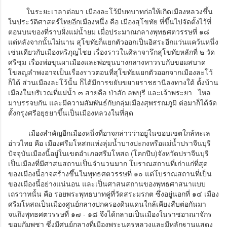
ในระยะเวลาต่อมา เมืองละโว้มีบทบาทก่อให้เกิดเมืองหลวงขึ้น
ในประวัติศาสตร์ไทยอีกเมืองหนึ่ง คือ เมืองสุโขทัย ที่ขึ้นไปจัดตั้งไว้ที่
ตอนบนของที่ราบฝั่งแม่น้ำยม เมื่อประมาณกลางพุทธศตวรรษที่ ๑๘
แต่หลังจากนั้นไม่นาน สุโขทัยก็แยกตัวออกเป็นอิสระอีกแว่นแคว้นหนึ่ง
เช่นเดียวกับเมืองหริภุญไชย เรื่องราวในศิลาจารึกสุโขทัยหลักที่ ๒ วัด
ศรีชุม เรื่องพ่อขุนผาเมืองและพ่อขุนบางกลางหาวรบกับขอมสบาด
โขลญลำพงอาจเป็นเรื่องราวตอนที่สุโขทัยแยกตัวออกจากเมืองละโว้
ก็ได้ ส่วนเมืองละโว้นั้น ก็ได้มีการขยับขยายราชธานีลงทางใต้ ตั้งบ้าน
เมืองในบริเวณที่แม่น้ำ ๓ สายคือ ป่าสัก ลพบุรี และเจ้าพระยา ไหล
มาบรรจบกัน และมีความสัมพันธ์กับกลุ่มเมืองสุพรรณภูมิ ต่อมาก็ได้จัด
ตั้งกรุงศรีอยุธยาขึ้นเป็นเมืองหลวงในที่สุด
เมืองสำคัญอีกเมืองหนึ่งที่อาจกล่าวว่าอยู่ในขอบเขตใกล้ทะเล
อ่าวไทย คือ เมืองศรีมโหสถแห่งลุ่มน้ำบางปะกงหรือแม่น้ำปราจีนบุรี
ปัจจุบันเมืองนี้อยู่ในเขตอำเภอศรีมโหสถ (โคกปีบ)จังหวัดปราจีนบุรี
เป็นเมืองที่มีศาสนสถานเป็นจำนวนมาก โบราณสถานที่เก่าแก่ที่สุด
ของเมืองนี้อาจสร้างขึ้นในพุทธศตวรรษที่ ๑๐ แต่โบราณสถานที่เป็น
ของเมืองนี้อย่างแน่นอน และเป็นศาสนสถานของพุทธศาสนาแบบ
เถรวาทนั้น คือ รอยพระพุทธบาทคู่ที่วัดสระมรกต ซึ่งอยู่นอกที่ ๑๔ เมือง
ศรีมโหสถเป็นเมืองศูนย์กลางปกครองดินแดนใกล้เคียงสืบต่อกันมา
จนถึงพุทธศตวรรษที่ ๑๗ - ๑๘ จึงได้กลายเป็นเมืองในราชอาณาจักร
ขอมกัมพูชา ซึ่งมีศูนย์กลางที่เมืองพระนครหลวงและมีหลักฐานแสดง