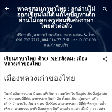
ข้ามไปที่เนื้อหาหลัก
หาครูสอนภาษาไทย : ลูกอ่านไม่
ออกเขียนไม่ได้ แก้ไขปัญหาเด็ก
อ่านไม่ออก ครูสอนพิเศษภาษา
ไทยตัวต่อตัว
ปรึกษาปัญหาการเรียนหรือจองตารางสอน 📞 โทร:
098-797-7717 , 084-014-7717 💬 Line ID: DEJ198
แนะนำตอบเร็ว
เรียนภาษาไทย-ติวO-NETสังคม : เมือง
หลวงเก่าของไทย
เมืองหลวงเก่าของไทย
ในอดีตอันยาวนาน ดินแดนที่เป็นประเทศไทยในปัจจุบันเป็นที่อยู่อาศัย
ของกลุ่มคนที่มีพัฒนาการมาเป็นลำดับ ตั้งแต่เป็นกลุ่มครอบครัว
เล็กๆ จำนวนไม่เกิน ๑๐ คน ที่เร่ร่อนหาอาหารและมีที่พักพิงอยู่ตามถ้ำ
เพิงเผาตามธรรมชาติเมื่อหลายหมื่นปีมาแล้ว ต่อมา เมื่อมีการรวมตัว