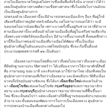
ภายในเมืองขนาดใหญ่แต่ไม่ทราบชื่อเดิมที่แท้จริงนั้น อาจกล่าวได้ว่า
เคยเป็นศูนย์กลางทางคติความเชื่อทางศาสนาซึ่งในสมัยโบราณมักจะ
เป็นเมืองศูนย์กลางการ
ปกครองด้วย เมืองเหล่านี้จะมีอำนาจปกครองเมืองเล็กๆ อื่นๆ ที่อยู่ใกล้
เคียงหรือมีสภาพภูมิศาสตร์เหมือนกัน แต่ไม่สามารถบอกได้ว่า จะมี
ขอบเขตไม่มากน้อยเพียงใด เพราะบางครั้งขึ้นอยู่กับช่วงเวลาที่อำนาจ
ตามเมืองเหล่านี้จะเคลื่อนย้ายไปตามเมืองอื่นที่อยู่ในเครือข่ายเดียวกัน
เมื่อพระมหากษัตริย์ของเมืองนั้นๆ มีอำนาจขึ้นมาแทนที่ ทั้งหมดที่กล่าว
มานี้จึงเป็นภาพของบ้านเมืองที่บางเมืองได้พัฒนาขึ้นเป็นเมือง
ศูนย์กลางที่อยู่ในดินแดนประเทศไทยปัจจุบัน ซึ่งจะเริ่มขึ้นตั้งแต่
ประมาณพุทธศตวรรษที่ ๑๒ เป็นต้นมา
เมืองหลวงเก่าของไทยที่จะกล่าวถึงต่อไปจะกล่าวถึงเฉพาะเมือง
ที่มีหลักฐานทางประวัติศาสตร์ว่า ได้เปลี่ยนจากการใช้ภาษาศักดิ์สิทธิ์
คือ ภาษามอญ ขอม บาลี และสันสกฤต มาใช้ภาษาไทย เมืองที่เคยเป็น
ศูนย์กลางการปกครองที่เรียกว่าเมืองหลวง และยังคงมีประวัติสืบเนื่อง
มาจนถึงปัจจุบันอย่างชัดเจน ซึ่งได้แก่
เมืองเชียงใหม่
แห่งแคว้นล้าน
นา
เมืองสุโขทัย
แห่งแคว้นสุโขทัย
กรุงศรีอยุธยา
แห่งราชอาณาจักร
สยาม และ
กรุงธนบุรี
ศูนย์กลางของราชอาณาจักรสยามที่ฟื้นขึ้นมา
ใหม่ ซึ่งจะเห็นต่อไปว่า แต่ละเมืองต่างก็มีพื้นฐานขององค์ประกอบแห่ง
อำนาจ และขั้นตอนของพัฒนาการในการเป็นเมืองหลวง ศูนย์กลาง
การปกครองบ้านเมืองที่แตกต่างกันออกไป