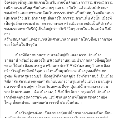
จึงค่อยๆ เข้าสู่แผ่นดินภายในทวีปมากขึ้นลักษณะการรวมตัวจะมีความ
เหนียวแน่นหรือผูกพันกันหลวมๆ แตกต่างกันไป แล้วแต่องค์ประกอบ
ของปัจจัยและสภาพแวดล้อมในการรวมตัวกันเป็นสำคัญ โดยมีศาสนา
เป็นตัวสร้างเสริมอำนาจศูนย์กลางในการรวมตัวกันนั้น ดังนั้น เมืองที่
เป็นศูนย์กลางของอำนาจการปกครอง หรือเมืองหลวงอันเป็นที่ประทับ
ของพระมหากษัตริย์ผู้เป็นใหญ่กว่ากษัตริย์อื่นๆ ภายในแว่นแคว้น จึงมี
การ
สร้างสัญลักษณ์แห่งอำนาจเป็นศาสนาสถานขนาดใหญ่ซึ่งปรากฏร่อง
รอยให้เห็นในปัจจุบัน
เมืองที่มีศาสนาสถานขนาดใหญ่ซึ่งแสดงความเป็นเมือง
ราชธานี หรือเมืองหลวงในบริเวณที่ราบลุ่มแม่น้ำภาคกลางซึ่งอยู่ใกล้
ทะเล ได้แก่ เมืองนครปฐม หรือนครชัยศรี ซึ่งมีร่องรอยคูกำแพงเมือง
กว้างใหญ่โดยมีเจดีย์จุลประโทนเป็นศูนย์กลาง เมืองอู่ทองที่อำเภอ
อู่ทอง จังหวัดสุพรรณบุรี เมืองคูบัวที่ตำบลคูบัว จังหวัดราชบุรี เป็นเมือง
ที่มีศาสนสถานทางพุทธศาสนาแบบเถรวาทรุ่นเก่าตั้งแต่ประมาณพุทธ
ศตวรรษที่ ๑๒ อยู่ทางฝั่งตะวันตกของที่ราบลุ่มแม่น้ำภาคกลาง ส่วน
ทางฝั่งตะวันออก คือ เมืองลพบุรี ซึ่งมีชื่อเดิมว่า กรุงละโว้ เป็นเมือง
เก่าตั้งแต่พุทธศตวรรษที่ ๑๒ แต่มีศาสนสถานที่โอ่อ่าแสดงความยิ่ง
ใหญ่ ตั้งแต่ประมาณพุทธศตวรรษที่ ๑๖ เป็นต้นมา
เมืองใหญ่ทางฝั่งตะวันตกของลุ่มแม่น้ำภาคกลางจะผลัดเปลี่ยน