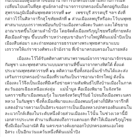
กันเป็นเมืองศูนย์กลางของอำนาจการปกครองไปตามสถานการณ์ที่
เปลี่ยนไปแต่ในที่สุด ศูนย์กลางอำนาจการปกครองนั้นก็ตกอยู่กับเมือง
สุพรรณภูมิเมื่อต้นพุทธศตวรรษที่ ๑๙ เพชรบุรี สรรคบุรี ฯลฯ ดังที่
กล่าวไว้ในศิลาจารึกสุโขทัยหลักที่ ๑ ส่วนเมืองลพบุรีหรือละโว้บนพุทธ
ศาสนาแบบเถรวาทเหมือนกับบ้านเมืองทางฝั่งตะวันตก และได้ขยาย
อาณาเขตขึ้นไปตามลำน้ำปิง โดยจัดตั้งเมืองหริภุญไชยหรือที่ภายหลัง
คือเมืองลำพูน ขึ้นบนที่ราบหว่างหุบเขาอันกว้างใหญ่ที่ต้นแม่น้ำปิงเป็น
เมืองสืบต่อมา และถ่ายทอดอารยธรรมทางพระพุทธศาสนาแบบ
เถรวาทให้แก่ราชวงศ์พระเจ้ามังราย ที่เข้ามาครอบครองในภายหลัง
เมืองละโว้ได้รับคติทางศาสนาพราหมณ์จากราชอาณาจักรขอม
กัมพูชา และพุทธศาสนาแบบมหายานที่ขึ้นมาจากทางทิศใต้ ตั้งแต่
ประมาณพุทธศตวรรษที่ ๑๖ คติความเชื่อทั้งสองนั้นเข้ากันได้และส่ง
เสริมการปกครองบ้านเมืองที่รวมกันเป็นราชอาณาจักรใหญ่ ดังนั้น
เมืองละโว้จึงเป็นเมืองที่มีเครือข่ายความสัมพันธ์ไปถึงบ้านเมืองในภาค
ตะวันออกเฉียงเหนือแห่งลุ่ม แม่น้ำมูล คือเมืองพิมาย ในจังหวัด
นครราชสีมาเมืองพนมรุ้ง ในเขตจังหวัดบุรีรัมย์ ไปจนถึงเมืองพระนคร
หลวง ในกัมพูชา ซึ่งทั้งเมืองพิมายและเมืองพนมรุ้งต่างก็มีศิลาจารึกที่
แสดงอำนาจความเป็นอิสระของการเป็นเมืองหลวงปกครองดินแดนใน
ละแวกใกล้เคียงในระดับหนึ่งด้วยส่วนเมืองละโว้นั้น ในช่วงเวลานี้มี
เอกสารประเภท ตำนานที่แสดงถึงการแตกแยก ที่ทำให้เมืองหริภุญไชย
ซึ่งมีเมืองในอาณัติ คือ นครเขลางค์แยกออกไปปกครองตนเองโดย
อิสระ เป็นอีกแว่นแคว้นหนึ่งที่ต้นแม่น้ำปิง