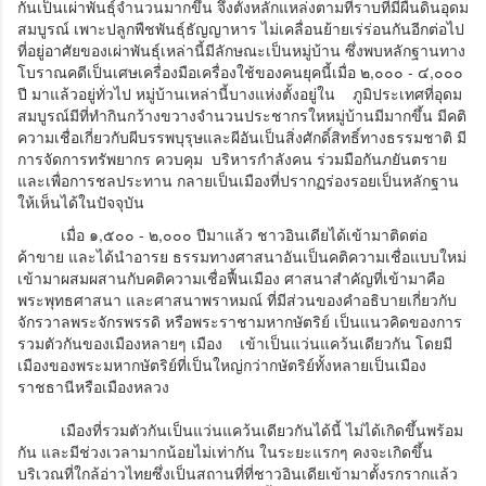
กันเป็นเผ่าพันธุ์จำนวนมากขึ้น จึงตั้งหลักแหล่งตามที่ราบที่มีผืนดินอุดม
สมบูรณ์ เพาะปลูกพืชพันธุ์ธัญญาหาร ไม่เคลื่อนย้ายเร่ร่อนกันอีกต่อไป
ที่อยู่อาศัยของเผ่าพันธุ์เหล่านี้มีลักษณะเป็นหมู่บ้าน ซึ่งพบหลักฐานทาง
โบราณคดีเป็นเศษเครื่องมือเครื่องใช้ของคนยุคนี้เมื่อ ๒,๐๐๐ - ๔,๐๐๐
ปี มาแล้วอยู่ทั่วไป หมู่บ้านเหล่านี้บางแห่งตั้งอยู่ใน ภูมิประเทศที่อุดม
สมบูรณ์มีที่ทำกินกว้างขวางจำนวนประชากรใหหมู่บ้านมีมากขึ้น มีคติ
ความเชื่อเกี่ยวกับผีบรรพบุรุษและผีอันเป็นสิ่งศักดิ์สิทธิ์ทางธรรมชาติ มี
การจัดการทรัพยากร ควบคุม บริหารกำลังคน ร่วมมือกันภยันตราย
และเพื่อการชลประทาน กลายเป็นเมืองที่ปรากฏร่องรอยเป็นหลักฐาน
ให้เห็นได้ในปัจจุบัน
เมื่อ ๑,๕๐๐ - ๒,๐๐๐ ปีมาแล้ว ชาวอินเดียได้เข้ามาติดต่อ
ค้าขาย และได้นำอารย ธรรมทางศาสนาอันเป็นคติความเชื่อแบบใหม่
เข้ามาผสมผสานกับคติความเชื่อฟื้นเมือง ศาสนาสำคัญที่เข้ามาคือ
พระพุทธศาสนา และศาสนาพราหมณ์ ที่มีส่วนของคำอธิบายเกี่ยวกับ
จักรวาลพระจักรพรรดิ หรือพระราชามหากษัตริย์ เป็นแนวคิดของการ
รวมตัวกันของเมืองหลายๆ เมือง เข้าเป็นแว่นแคว้นเดียวกัน โดยมี
เมืองของพระมหากษัตริย์ที่เป็นใหญ่กว่ากษัตริย์ทั้งหลายเป็นเมือง
ราชธานีหรือเมืองหลวง
เมืองที่รวมตัวกันเป็นแว่นแคว้นเดียวกันได้นี้ ไม่ได้เกิดขึ้นพร้อม
กัน และมีช่วงเวลามากน้อยไม่เท่ากัน ในระยะแรกๆ คงจะเกิดขึ้น
บริเวณที่ใกล้อ่าวไทยซึ่งเป็นสถานที่ที่ชาวอินเดียเข้ามาตั้งรกรากแล้ว