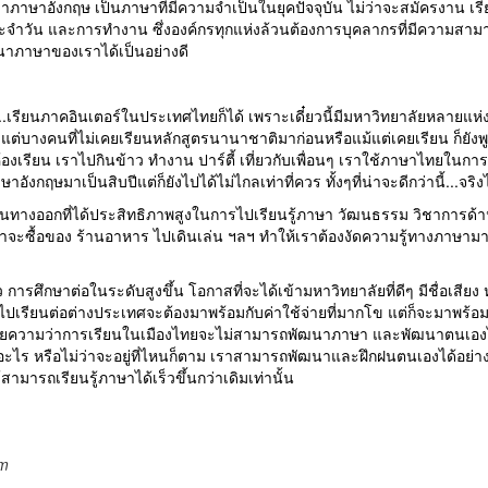
่าภาษาอังกฤษ เป็นภาษาที่มีความจำเป็นในยุคปัจจุบัน ไม่ว่าจะสมัครงาน เรียน
ระจำวัน และการทำงาน ซึ่งองค์กรทุกแห่งล้วนต้องการบุคลากรที่มีความส
นาภาษาของเราได้เป็นอย่างดี
เรียนภาคอินเตอร์ในประเทศไทยก็ได้ เพราะเดี๋ยวนี้มีมหาวิทยาลัยหลายแห่งเ
 แต่บางคนที่ไม่เคยเรียนหลักสูตรนานาชาติมาก่อนหรือแม้แต่เคยเรียน ก็ยังพ
องเรียน เราไปกินข้าว ทำงาน ปาร์ตี้ เที่ยวกับเพื่อนๆ เราใช้ภาษาไทยในกา
ษาอังกฤษมาเป็นสิบปีแต่ก็ยังไปได้ไม่ไกลเท่าที่ควร ทั้งๆที่น่าจะดีกว่านี้...จริ
ทางออกที่ได้ประสิทธิภาพสูงในการไปเรียนรู้ภาษา วัฒนธรรม วิชาการด้
่ว่าจะซื้อของ ร้านอาหาร ไปเดินเล่น ฯลฯ ทำให้เราต้องงัดความรู้ทางภาษา
การศึกษาต่อในระดับสูงขึ้น โอกาสที่จะได้เข้ามหาวิทยาลัยที่ดีๆ มีชื่อเสียง 
ารไปเรียนต่อต่างประเทศจะต้องมาพร้อมกับค่าใช้จ่ายที่มากโข แต่ก็จะมาพร้อ
้หมายความว่าการเรียนในเมืองไทยจะไม่สามารถพัฒนาภาษา และพัฒนาตนเอง
อะไร หรือไม่ว่าจะอยู่ที่ไหนก็ตาม เราสามารถพัฒนาและฝึกฝนตนเองได้อย่า
มารถเรียนรู้ภาษาได้เร็วขึ้นกว่าเดิมเท่านั้น
om