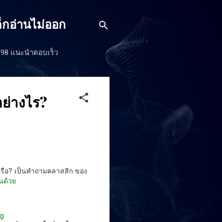
็กอ่านไม่ออก
J198 แนะนำตอบเร็ว
อย่างไร?
งหรือ? เป็นคำถามคลาสสิก ของ
นด้วย
pg