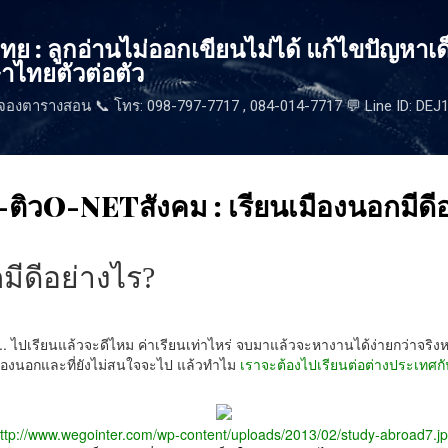
ข้ามไปที่เนื้อหาหลัก
 : ลูกอ่านไม่ออกเขียนไม่ได้ แก้ไขปัญหาเด
าไทยตัวต่อตัว
จองตารางสอน 📞 โทร: 098-797-7717 , 084-014-7717 💬 Line ID: DE
ติวO-NETสังคม : เรียนเมืองนอกมีดี
มีดีอย่างไร?
.. ไปเรียนแล้วจะดีไหม ค่าเรียนเท่าไหร่ จบมาแล้วจะหางานได้ง่ายกว่าจริ
มืองนอกและที่ยังไม่สนใจจะไป แล้วทำไม
เราจะต้องไปเรียนต่อต่างประเทศกั
ttp://www.wegointer.com/wp-content/uploads/2013/02/study-abroad7.j