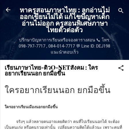
ข้ามไปที่เนื้อหาหลัก
หาครูสอนภาษาไทย : ลูกอ่านไม่
ออกเขียนไม่ได้ แก้ไขปัญหาเด็ก
อ่านไม่ออก ครูสอนพิเศษภาษา
ไทยตัวต่อตัว
ปรึกษาปัญหาการเรียนหรือจองตารางสอน 📞 โทร:
098-797-7717 , 084-014-7717 💬 Line ID: DEJ198
แนะนำตอบเร็ว
เรียนภาษาไทย-ติวO-NETสังคม : ใคร
อยากเรียนนอก ยกมือขึ้น
ใครอยากเรียนนอก ยกมือขึ้น
ใครอยากเรียนเมืองนอกยกมือขึ้น
จริงๆ แล้วหลายคนอาจเคยคิดว่า คนที่ไปเรียนนอกได้ จะต้อง
เป็นคนเก่ง หรือคนรวยเท่านั้น เปลี่ยนความคิดได้แล้วนะ เพราะคนที่