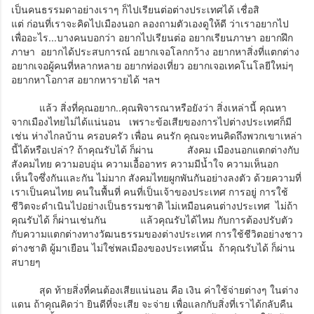
เป็นคนธรรมดาอย่างเราๆ ก็ไปเรียนต่อต่างประเทศได้ เชื่อสิ
แต่ ก่อนที่เราจะคิดไปเมืองนอก ลองถามตัวเองดูให้ดี ว่าเราอยากไป
เพื่ออะไร...บางคนบอกว่า อยากไปเรียนต่อ อยากเรียนภาษา อยากฝึก
ภาษา อยากได้ประสบการณ์ อยากเจอโลกกว้าง อยากหาสิ่งที่แตกต่าง
อยากเจอผู้คนที่หลากหลาย อยากท่องเที่ยว อยากเจอเทคโนโลยีใหม่ๆ
อยากหาโอกาส อยากหารายได้ ฯลฯ
แล้ว สิ่งที่คุณอยาก..คุณพิจารณาหรือยังว่า สิ่งเหล่านี้ คุณหา
จากเมืองไทยไม่ได้แน่นอน เพราะข้อเสียของการไปต่างประเทศก็มี
เช่น ห่างไกลบ้าน ครอบครัว เพื่อน คนรัก คุณจะทนคิดถึงพวกเขาเหล่า
นี้ได้หรือเปล่า? ถ้าคุณรับได้ ก็ผ่าน
สังคม เมืองนอกแตกต่างกับ
สังคมไทย ความอบอุ่น ความเอื้ออาทร ความมีน้ำใจ ความเห็นอก
เห็นใจซึ่งกันและกัน ไม่มาก สังคมไทยผูกพันกันอย่างลงตัว ด้วยความที่
เราเป็นคนไทย คนในพื้นที่ คนที่เป็นเจ้าของประเทศ การอยู่ การใช้
ชีวิตจะดำเนินไปอย่างเป็นธรรมชาติ ไม่เหมือนคนต่างประเทศ ไม่ถ้า
คุณรับได้ ก็ผ่านเช่นกัน
แล้วคุณรับได้ไหม กับการต้องปรับตัว
กับความแตกต่างทางวัฒนธรรมของต่างประเทศ การใช้ชีวิตอย่างชาว
ต่างชาติ ผู้มาเยือน ไม่ใช่พลเมืองของประเทศนั้น ถ้าคุณรับได้ ก็ผ่าน
สบายๆ
สุด ท้ายสิ่งที่คนต้องเสียแน่นอน คือ เงิน ค่าใช้จ่ายต่างๆ ในต่าง
แดน ถ้าคุณคิดว่า ยินดีที่จะเสีย จะจ่าย เพื่อแลกกับสิ่งที่เราได้กลับคืน