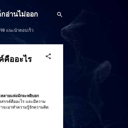
็กอ่านไม่ออก
J198 แนะนำตอบเร็ว
์คืออะไร
นหลายแห่งมักจะหยิบยก
งสรรค์คืออะไร และมีความ
เราจะมาทำความรู้จักความคิด