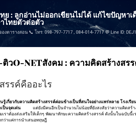
ข้ามไปที่เนื้อหาหลัก
 : ลูกอ่านไม่ออกเขียนไม่ได้ แก้ไขปัญหาเด
าไทยตัวต่อตัว
จองตารางสอน 📞 โทร: 098-797-7717 , 084-014-7717 💬 Line ID: DE
-ติวO-NETสังคม : ความคิดสร้างสรรค
สรรค์คืออะไร
เกี่ยวกับความคิดสร้างสรรค์ค่อนข้างเป็นที่สนใจอย่างแพร่หลาย โรงเรีย
เป็นจุดเด่น
แต่ยังมีคนอีกเป็นจำนวนไม่น้อยที่ยังสงสัยว่าความคิดสร้า
มเราต้องส่งเสริมให้เด็กๆ พัฒนาทักษะความคิดสร้างสรรค์ ดังนั้นในฉบับนี้
ากกว่าแค่การนำเสนอทฤษฎี