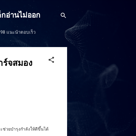
็กอ่านไม่ออก
J198 แนะนำตอบเร็ว
าร์จสมอง
่วยบำรุงกำลังให้ดีขึ้นได้