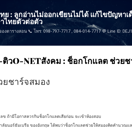
ข้ามไปที่เนื้อหาหลัก
 : ลูกอ่านไม่ออกเขียนไม่ได้ แก้ไขปัญหาเด
าไทยตัวต่อตัว
จองตารางสอน 📞 โทร: 098-797-7717 , 084-014-7717 💬 Line ID: DE
-ติวO-NETสังคม : ช็อกโกแลต ช่วยช
่วยชาร์จสมอง
อ่อนเลข ถ้ามีโอกาสควรกินช็อกโกแลตเสียก่อน จะเข้าห้องสอบ
ทยาลัยนอร์ธัมเบรีย ของอังกฤษ ได้พบว่าช็อกโกแลตช่วยให้สมองคิดคำนวณและช