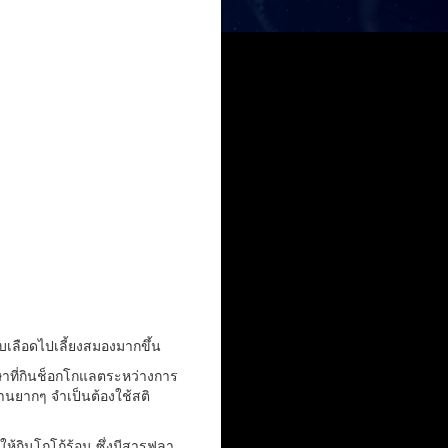
บเลือดไปเลี้ยงสมองมากขึ้น
กษาที่กินช็อกโกแลตระหว่างการ
นยากๆ จำเป็นต้องใช้สติ
ให้กินโกโก้ร้อน ซึ่งมีสารฟลา