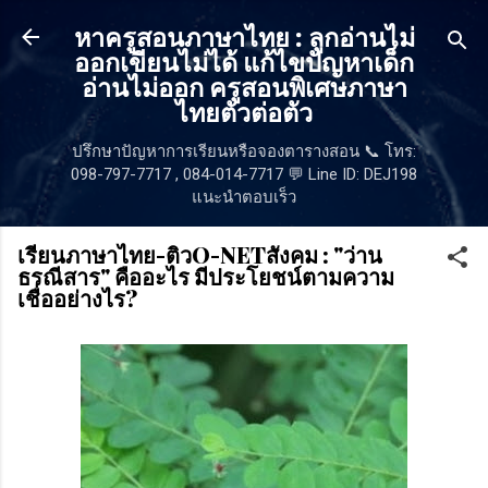
ข้ามไปที่เนื้อหาหลัก
หาครูสอนภาษาไทย : ลูกอ่านไม่
ออกเขียนไม่ได้ แก้ไขปัญหาเด็ก
อ่านไม่ออก ครูสอนพิเศษภาษา
ไทยตัวต่อตัว
ปรึกษาปัญหาการเรียนหรือจองตารางสอน 📞 โทร:
098-797-7717 , 084-014-7717 💬 Line ID: DEJ198
แนะนำตอบเร็ว
เรียนภาษาไทย-ติวO-NETสังคม : "ว่าน
ธรณีสาร" คืออะไร มีประโยชน์ตามความ
เชื่ออย่างไร?