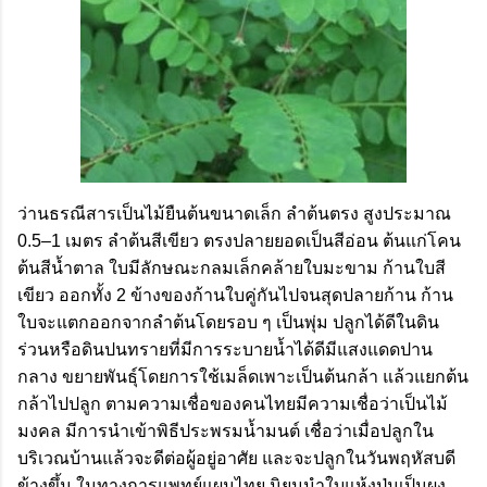
ว่านธรณีสารเป็นไม้ยืนต้นขนาดเล็ก ลำต้นตรง สูงประมาณ
0.5–1 เมตร ลำต้นสีเขียว ตรงปลายยอดเป็นสีอ่อน ต้นแก่โคน
ต้นสีน้ำตาล ใบมีลักษณะกลมเล็กคล้ายใบมะขาม ก้านใบสี
เขียว ออกทั้ง 2 ข้างของก้านใบคู่กันไปจนสุดปลายก้าน ก้าน
ใบจะแตกออกจากลำต้นโดยรอบ ๆ เป็นพุ่ม ปลูกได้ดีในดิน
ร่วนหรือดินปนทรายที่มีการระบายน้ำได้ดีมีแสงแดดปาน
กลาง ขยายพันธุ์โดยการใช้เมล็ดเพาะเป็นต้นกล้า แล้วแยกต้น
กล้าไปปลูก ตามความเชื่อของคนไทยมีความเชื่อว่าเป็นไม้
มงคล มีการนำเข้าพิธีประพรมน้ำมนต์ เชื่อว่าเมื่อปลูกใน
บริเวณบ้านแล้วจะดีต่อผู้อยู่อาศัย และจะปลูกในวันพฤหัสบดี
ข้างขึ้น ในทางการแพทย์แผนไทย นิยมนำใบแห้งป่นเป็นผง