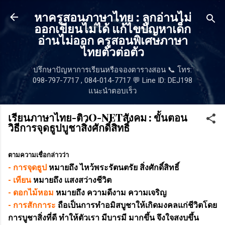
ข้ามไปที่เนื้อหาหลัก
หาครูสอนภาษาไทย : ลูกอ่านไม่
ออกเขียนไม่ได้ แก้ไขปัญหาเด็ก
อ่านไม่ออก ครูสอนพิเศษภาษา
ไทยตัวต่อตัว
ปรึกษาปัญหาการเรียนหรือจองตารางสอน 📞 โทร:
098-797-7717 , 084-014-7717 💬 Line ID: DEJ198
แนะนำตอบเร็ว
เรียนภาษาไทย-ติวO-NETสังคม : ขั้นตอน
วิธีการจุดธูปบูชาสิ่งศักดิ์สิทธิ์
ตามความเชื่อกล่าวว่า
- การจุดธูป
หมายถึง ไหว้พระรัตนตรัย สิ่งศักดิ์สิทธิ์
- เทียน
หมายถึง แสงสว่างชีวิต
- ดอกไม้หอม
หมายถึง ความดีงาม ความเจริญ
- การสักการะ
ถือเป็นการทำอมิสบูชาให้เกิดมงคลแก่ชีวิตโดย
การบูชาสิ่งที่ดี ทำให้ตัวเรา มีบารมี มากขึ้น จึงใจสงบขึ้น