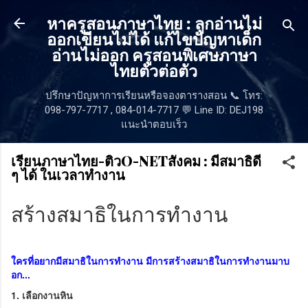
ข้ามไปที่เนื้อหาหลัก
หาครูสอนภาษาไทย : ลูกอ่านไม่
ออกเขียนไม่ได้ แก้ไขปัญหาเด็ก
อ่านไม่ออก ครูสอนพิเศษภาษา
ไทยตัวต่อตัว
ปรึกษาปัญหาการเรียนหรือจองตารางสอน 📞 โทร:
098-797-7717 , 084-014-7717 💬 Line ID: DEJ198
แนะนำตอบเร็ว
เรียนภาษาไทย-ติวO-NETสังคม : มีสมาธิดี
ๆ ได้ ในเวลาทำงาน
สร้างสมาธิในการทำงาน
ใครที่อยากมีสมาธิในการทำงาน มีการสร้างสมาธิในการทำงานมาบ
อก...
1. เลือกงานหิน