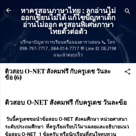
ข้ามไปที่เนื้อหาหลัก
หาครูสอนภาษาไทย : ลูกอ่านไม่
ออกเขียนไม่ได้ แก้ไขปัญหาเด็ก
อ่านไม่ออก ครูสอนพิเศษภาษา
ไทยตัวต่อตัว
ปรึกษาปัญหาการเรียนหรือจองตารางสอน 📞 โทร:
098-797-7717 , 084-014-7717 💬 Line ID: DEJ198
แนะนำตอบเร็ว
ติวสอบ O-NET สังคมฟรี กับครูเดช วันละ
ข้อ (6)
ติวสอบ
O-NET
สังคมฟรี กับครูเดช วันละข้อ
วันนี้ครูเดชขอนำข้อสอบ
O-NET
สังคมศึกษา หน่วยศาสนา
ระดับประถมศึกษา ที่ครูเรียงเรียบไว้มาเฉลยและอธิบายแนว
ข้อสอบ
O-NET
1
ข้อครับ หรือนักเรียนที่สนใจทบทวน