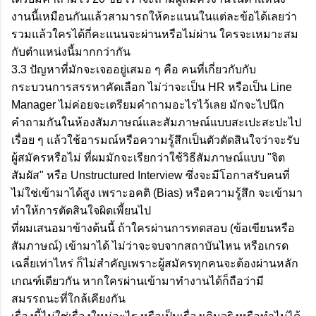
งานนี้เหมือนกันแล้วสามารถให้คะแนนในแต่ละข้อได้เลยว่า
รวมแล้วใครได้กี่คะแนนจะผ่านหรือไม่ผ่าน ใครจะเหมาะสม
กับตำแหน่งนี้มากกว่ากัน
3.3 ปัญหาที่มักจะเจออยู่เสมอ ๆ คือ คนที่เกี่ยวกับกับ
กระบวนการสรรหาคัดเลือก ไม่ว่าจะเป็น HR หรือเป็น Line
Manager ไม่ค่อยจะเตรียมคำถามอะไรไว้เลย มักจะไปนึก
คำถามกันในห้องสัมภาษณ์และสัมภาษณ์แบบสะเปะสะปะไป
เรื่อย ๆ แล้วใช้อารมณ์หรือความรู้สึกเป็นตัวตัดสินใจว่าจะรับ
ผู้สมัครหรือไม่ ที่ผมมักจะเรียกว่าใช้วิธีสัมภาษณ์แบบ "จิต
สัมผัส" หรือ Unstructured Interview ซึ่งจะมีโอกาสรับคนที่
ไม่ใช่เข้ามาได้สูง เพราะอคติ (Bias) หรือความรู้สึก จะเข้ามา
ทำให้การตัดสินใจผิดเพี้ยนไป
ที่ผมเสนอมาข้างต้นนี้ ถ้าใครผ่านการทดสอบ (ข้อเขียนหรือ
สัมภาษณ์) เข้ามาได้ ไม่ว่าจะจบจากสถาบันไหน หรือเกรด
เฉลี่ยเท่าไหร่ ก็ไม่สำคัญเพราะผู้สมัครทุกคนจะต้องผ่านหลัก
เกณฑ์เดียวกัน หากใครผ่านเข้ามาทำงานได้ก็ถือว่ามี
สมรรถนะที่ใกล้เคียงกัน