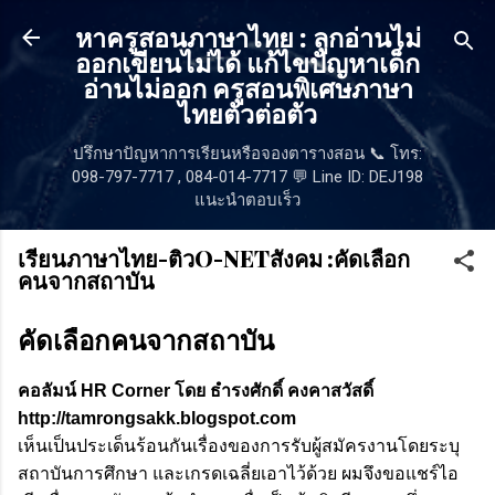
ข้ามไปที่เนื้อหาหลัก
หาครูสอนภาษาไทย : ลูกอ่านไม่
ออกเขียนไม่ได้ แก้ไขปัญหาเด็ก
อ่านไม่ออก ครูสอนพิเศษภาษา
ไทยตัวต่อตัว
ปรึกษาปัญหาการเรียนหรือจองตารางสอน 📞 โทร:
098-797-7717 , 084-014-7717 💬 Line ID: DEJ198
แนะนำตอบเร็ว
เรียนภาษาไทย-ติวO-NETสังคม :คัดเลือก
คนจากสถาบัน
คัดเลือกคนจากสถาบัน
คอลัมน์ HR Corner โดย ธำรงศักดิ์ คงคาสวัสดิ์
http://tamrongsakk.blogspot.com
เห็นเป็นประเด็นร้อนกันเรื่องของการรับผู้สมัครงานโดยระบุ
สถาบันการศึกษา และเกรดเฉลี่ยเอาไว้ด้วย ผมจึงขอแชร์ไอ