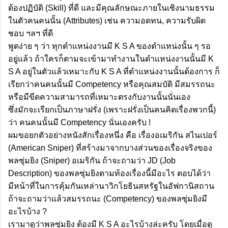
ต้องปฏิบัติ (Skill) ที่ดี และมีคุณลักษณะภายในเชิงนามธรรม
ในตัวคนคนนั้น (Attributes) เช่น ความอดทน, ความรับผิด
ชอบ ฯลฯ ที่ดี
พูดง่าย ๆ ว่า ทุกตำแหน่งงานมี K S A ของตำแหน่งนั้น ๆ รอ
อยู่แล้ว ถ้าใครก็ตามจะเข้ามาทำงานในตำแหน่งงานนั้นมี K
S A อยู่ในตัวแล้วเหมาะกับ K S A ที่ตำแหน่งงานนั้นต้องการ ก็
เรียกว่าคนคนนั้นมี Competency หรือคุณสมบัติ มีสมรรถนะ
หรือมีขีดความสามารถที่เหมาะตรงกับงานนั้นนั่นเอง
ซึ่งมักจะเรียกเป็นภาษาฝรั่ง (เพราะฝรั่งเป็นคนคิดเรื่องพวกนี้)
ว่า คนคนนั้นมี Competency นั่นเองครับ !
ผมขอยกตัวอย่างหนังสักเรื่องหนึ่ง คือ เรื่องอเมริกัน สไนเปอร์
(American Sniper) ที่สร้างมาจากบางส่วนของเรื่องจริงของ
พลซุ่มยิง (Sniper) อเมริกัน ถ้าจะถามว่า JD (Job
Description) ของพลซุ่มยิงตามท้องเรื่องนี้มีอะไร ตอบได้ว่า
มีหน้าที่ในการคุ้มกันเหล่านาวิกโยธินสหรัฐในอัฟกานิสถาน
ถ้าจะถามว่าแล้วสมรรถนะ (Competency) ของพลซุ่มยิงมี
อะไรบ้าง ?
เรามาดูว่าพลซุ่มยิง ต้องมี K S A อะไรบ้างล่ะครับ โดยเมื่อดู