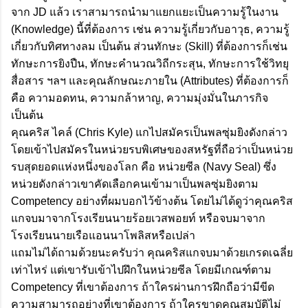
จาก JD แล้ว เราสามารถนำมาแยกแยะเป็นความรู้ในงาน
(Knowledge) นี้ที่ต้องการ เช่น ความรู้เกี่ยวกับอาวุธ, ความรู้
เกี่ยวกับทิศทางลม เป็นต้น ส่วนทักษะ (Skill) ที่ต้องการก็เช่น
ทักษะการยิงปืน, ทักษะคำนวณวิถีกระสุน, ทักษะการใช้วิทยุ
สื่อสาร ฯลฯ และคุณลักษณะภายใน (Attributes) ที่ต้องการก็
คือ ความอดทน, ความกล้าหาญ, ความมุ่งมั่นในภารกิจ
เป็นต้น
คุณคริส ไคล์ (Chris Kyle) แกไปสมัครเป็นพลซุ่มยิงดังกล่าว
โดยเข้าไปสมัครในหน่วยรบพิเศษของสหรัฐที่ถือว่าเป็นหน่วย
รบสุดยอดแห่งหนึ่งของโลก คือ หน่วยซีล (Navy Seal) ซึ่ง
หน่วยดังกล่าวเขาคัดเลือกคนเข้ามาเป็นพลซุ่มยิงตาม
Competency อย่างที่ผมบอกไว้ข้างต้น โดยไม่ได้ดูว่าคุณคริส
แกจบมาจากโรงเรียนนายร้อยเวสพอยท์ หรือจบมาจาก
โรงเรียนนายเรือแอนนาโพลิสหรือเปล่า
แถมไม่ได้ถามด้วยนะครับว่า คุณคริสแกจบมาด้วยเกรดเฉลี่ย
เท่าไหร่ แต่เขารับเข้าไปฝึกในหน่วยซีล โดยมีเกณฑ์ตาม
Competency ที่เขาต้องการ ถ้าใครผ่านการฝึกถือว่ามีขีด
ความสามารถอย่างที่เขาต้องการ ถ้าใครขาดคุณสมบัติไม่