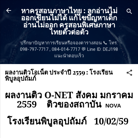
ข้ามไปที่เนื้อหาหลัก
หาครูสอนภาษาไทย : ลูกอ่านไม่
ออกเขียนไม่ได้ แก้ไขปัญหาเด็ก
อ่านไม่ออก ครูสอนพิเศษภาษา
ไทยตัวต่อตัว
ปรึกษาปัญหาการเรียนหรือจองตารางสอน 📞 โทร:
098-797-7717 , 084-014-7717 💬 Line ID: DEJ198
แนะนำตอบเร็ว
ผลงานติวโอเน็ต ประจำปี 2559 : โรงเรียน
พิบูลอุปถัมภ์
ผลงานติว
O-NET
สังคม มกราคม
2559
ติวของสถาบัน
NOVA
โรงเรียนพิบูลอุปถัมภ์
10/02/59