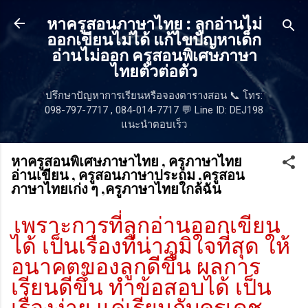
ข้ามไปที่เนื้อหาหลัก
หาครูสอนภาษาไทย : ลูกอ่านไม่
ออกเขียนไม่ได้ แก้ไขปัญหาเด็ก
อ่านไม่ออก ครูสอนพิเศษภาษา
ไทยตัวต่อตัว
ปรึกษาปัญหาการเรียนหรือจองตารางสอน 📞 โทร:
098-797-7717 , 084-014-7717 💬 Line ID: DEJ198
แนะนำตอบเร็ว
หาครูสอนพิเศษภาษาไทย , ครูภาษาไทย
อ่านเขียน , ครูสอนภาษาประถม ,ครูสอน
ภาษาไทยเก่ง ๆ ,ครูภาษาไทยใกล้ฉัน
เพราะการที่ลูกอ่านออกเขียน
ได้ เป็นเรื่องที่น่าภูมิใจที่สุด ให้
อนาคตของลูกดีขึ้น ผลการ
เรียนดีขึ้น ทำข้อสอบได้ เป็น